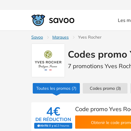
Les m
Savoo
Marques
Yves Rocher
Codes promo 
7 promotions Yves Roch
Toutes les promos
(7)
Codes promo
(3)
4€
Code promo Yves Roc
DE RÉDUCTION
Obtenir le code prom
Vérifié il y a
13 heures
(Vérifié par Savoo)