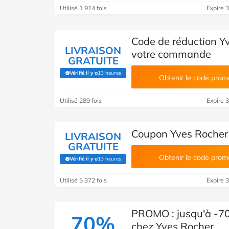
Utilisé 1 914 fois
Expire 
Code de réduction Y
LIVRAISON
votre commande
GRATUITE
Vérifié il y a
13 heures
(Vérifié par Savoo)
Obtenir le code prom
Utilisé 289 fois
Expire 
Coupon Yves Rocher :
LIVRAISON
GRATUITE
Obtenir le code prom
Vérifié il y a
13 heures
(Vérifié par Savoo)
Utilisé 5 372 fois
Expire 
PROMO : jusqu'à -70
70%
chez Yves Rocher