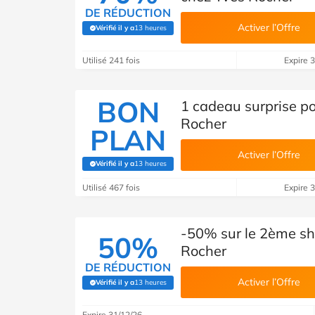
DE RÉDUCTION
Activer l’Offre
Vérifié il y a
13 heures
(Vérifié par Savoo)
Utilisé 241 fois
Expire 
BON
1 cadeau surprise po
Rocher
PLAN
Activer l’Offre
Vérifié il y a
13 heures
(Vérifié par Savoo)
Utilisé 467 fois
Expire 
-50% sur le 2ème sh
50%
Rocher
DE RÉDUCTION
Activer l’Offre
Vérifié il y a
13 heures
(Vérifié par Savoo)
Expire 31/12/26