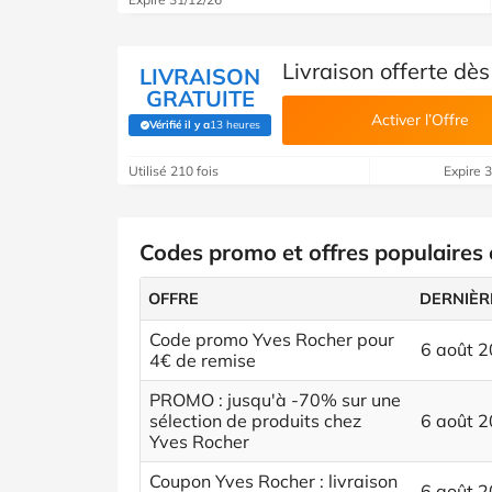
Livraison offerte dè
LIVRAISON
GRATUITE
Activer l’Offre
Vérifié il y a
13 heures
(Vérifié par Savoo)
Utilisé 210 fois
Expire 
Codes promo et offres populaires
OFFRE
DERNIÈR
Code promo Yves Rocher pour
6 août 
4€ de remise
PROMO : jusqu'à -70% sur une
sélection de produits chez
6 août 
Yves Rocher
Coupon Yves Rocher : livraison
6 août 