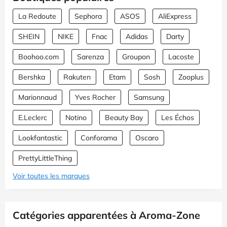
La Redoute
Sephora
ASOS
AliExpress
SHEIN
NIKE
Fnac
Adidas
Darty
Boohoo.com
Sarenza
Groupon
Lacoste
Bershka
Rakuten
Etam
Sosh
Zooplus
Marionnaud
Yves Rocher
Samsung
E.Leclerc
Notino
Beauty Bay
Les Échos
Lookfantastic
Conforama
Oscaro
PrettyLittleThing
Voir toutes les marques
Catégories apparentées à Aroma-Zone