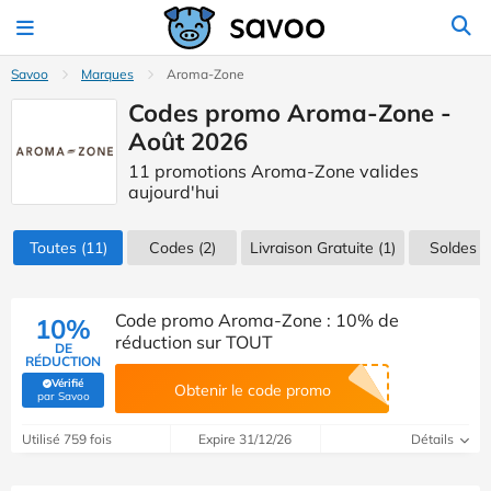
Savoo
Marques
Aroma-Zone
Codes promo Aroma-Zone -
Août 2026
11 promotions Aroma-Zone valides
aujourd'hui
Toutes
(11)
Codes
(2)
Livraison Gratuite (1)
Soldes
(1
Code promo Aroma-Zone : 10% de
10%
réduction sur TOUT
DE
RÉDUCTION
Vérifié
Obtenir le code promo
(Vérifié par Savoo)
par Savoo
Utilisé 759 fois
Expire 31/12/26
Détails