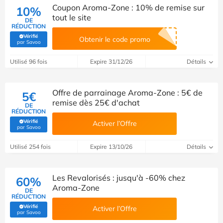
Coupon Aroma-Zone : 10% de remise sur
10%
tout le site
DE
RÉDUCTION
Vérifié
Obtenir le code promo
(Vérifié par Savoo)
par Savoo
Utilisé 96 fois
Expire 31/12/26
Détails
Offre de parrainage Aroma-Zone : 5€ de
5€
remise dès 25€ d'achat
DE
RÉDUCTION
Vérifié
Activer l’Offre
(Vérifié par Savoo)
par Savoo
Utilisé 254 fois
Expire 13/10/26
Détails
Les Revalorisés : jusqu'à -60% chez
60%
Aroma-Zone
DE
RÉDUCTION
Vérifié
Activer l’Offre
(Vérifié par Savoo)
par Savoo