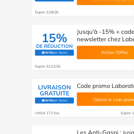
Expire 31/8/26
Jusqu'à -15% + cadea
15%
newsletter chez Labo
DE RÉDUCTION
Activer l’Offre
Vérifié
par Savoo
(Vérifié par Savoo)
Expire 31/12/26
Code promo Laboratoir
LIVRAISON
GRATUITE
Obtenir le code prom
Vérifié
par Savoo
(Vérifié par Savoo)
Utilisé 172 fois
Expire 
Les Anti-Gaspi : jus