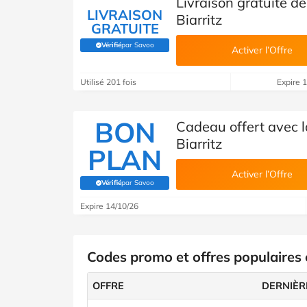
Livraison gratuite d
LIVRAISON
Biarritz
GRATUITE
Vérifié
par Savoo
(Vérifié par Savoo)
Activer l’Offre
Utilisé 201 fois
Expire 
BON
Cadeau offert avec l
Biarritz
PLAN
Activer l’Offre
Vérifié
par Savoo
(Vérifié par Savoo)
Expire 14/10/26
Codes promo et offres populaires 
OFFRE
DERNIÈR