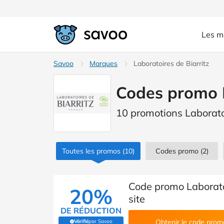
Les m
Savoo
Marques
Laboratoires de Biarritz
Codes promo L
10 promotions Laboratoi
Toutes les promos
(10)
Codes promo
(2)
Code promo Laboratoi
20%
site
DE RÉDUCTION
Obtenir le code prom
Vérifié
par Savoo
(Vérifié par Savoo)