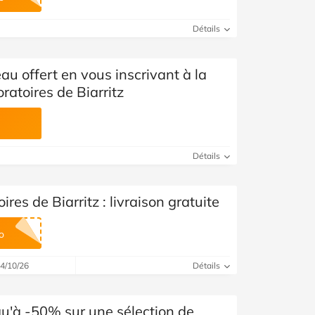
Voir toutes les catégories
Détails
u offert en vous inscrivant à la
ratoires de Biarritz
Détails
es de Biarritz : livraison gratuite
o
14/10/26
Détails
qu'à -50% sur une sélection de