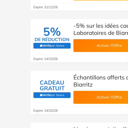
Expire 31/12/26
-5% sur les idées ca
5%
Laboratoires de Biarr
DE RÉDUCTION
Activer l’Offre
Vérifié
par Savoo
(Vérifié par Savoo)
Expire 14/10/26
Échantillons offerts
CADEAU
Biarritz
GRATUIT
Vérifié
par Savoo
(Vérifié par Savoo)
Activer l’Offre
Expire 14/10/26