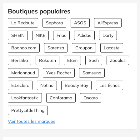
Boutiques populaires
La Redoute
Sephora
ASOS
AliExpress
SHEIN
NIKE
Fnac
Adidas
Darty
Boohoo.com
Sarenza
Groupon
Lacoste
Bershka
Rakuten
Etam
Sosh
Zooplus
Marionnaud
Yves Rocher
Samsung
E.Leclerc
Notino
Beauty Bay
Les Échos
Lookfantastic
Conforama
Oscaro
PrettyLittleThing
Voir toutes les marques