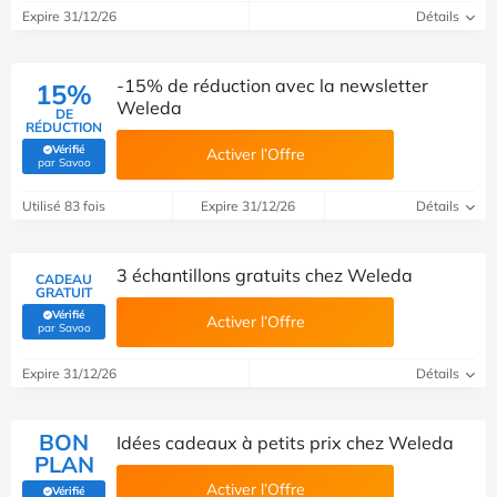
Expire 31/12/26
Détails
-15% de réduction avec la newsletter
15%
Weleda
DE
RÉDUCTION
Vérifié
Activer l’Offre
(Vérifié par Savoo)
par Savoo
Utilisé 83 fois
Expire 31/12/26
Détails
3 échantillons gratuits chez Weleda
CADEAU
GRATUIT
Vérifié
Activer l’Offre
(Vérifié par Savoo)
par Savoo
Expire 31/12/26
Détails
BON
Idées cadeaux à petits prix chez Weleda
PLAN
Activer l’Offre
Vérifié