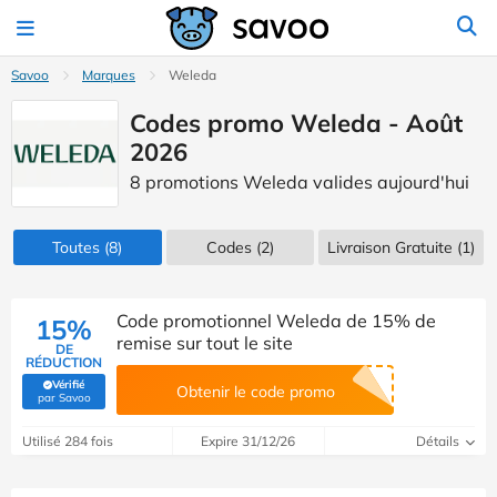
Savoo
Marques
Weleda
Codes promo Weleda - Août
2026
8 promotions Weleda valides aujourd'hui
Toutes
(8)
Codes
(2)
Livraison Gratuite (1)
Code promotionnel Weleda de 15% de
15%
remise sur tout le site
DE
RÉDUCTION
Vérifié
Obtenir le code promo
(Vérifié par Savoo)
par Savoo
Utilisé 284 fois
Expire 31/12/26
Détails