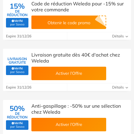
Code de réduction Weleda pour -15% sur
15%
votre commande
DE
RÉDUCTION
Vérifié
Obtenir le code promo
(Vérifié par Savoo)
par Savoo
Expire 31/12/26
Détails
Livraison gratuite dès 40€ d'achat chez
LIVRAISON
Weleda
GRATUITE
Vérifié
(Vérifié par Savoo)
par Savoo
Activer l’Offre
Expire 31/12/26
Détails
Anti-gaspillage : -50% sur une sélection
50%
chez Weleda
DE
RÉDUCTION
Vérifié
Activer l’Offre
(Vérifié par Savoo)
par Savoo