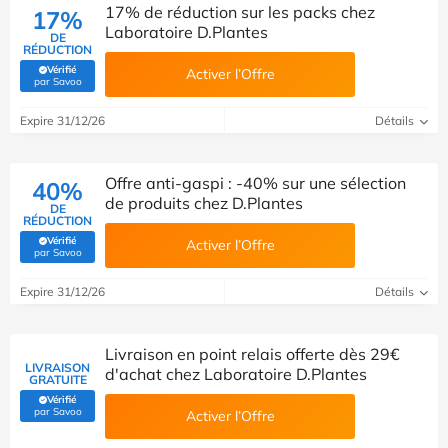
17% de réduction sur les packs chez
17%
Laboratoire D.Plantes
DE
RÉDUCTION
Vérifié
Activer l’Offre
(Vérifié par Savoo)
par Savoo
Expire 31/12/26
Détails
Offre anti-gaspi : -40% sur une sélection
40%
de produits chez D.Plantes
DE
RÉDUCTION
Vérifié
Activer l’Offre
(Vérifié par Savoo)
par Savoo
Expire 31/12/26
Détails
Livraison en point relais offerte dès 29€
LIVRAISON
d'achat chez Laboratoire D.Plantes
GRATUITE
Vérifié
(Vérifié par Savoo)
par Savoo
Activer l’Offre