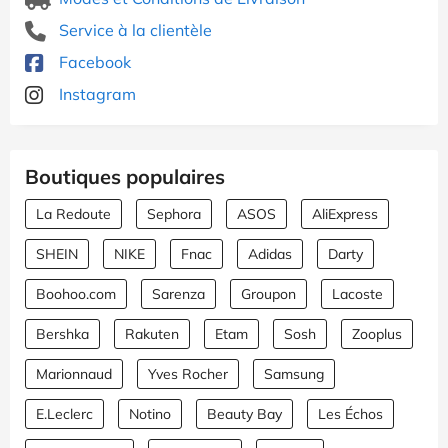
Service à la clientèle
Facebook
Instagram
Boutiques populaires
La Redoute
Sephora
ASOS
AliExpress
SHEIN
NIKE
Fnac
Adidas
Darty
Boohoo.com
Sarenza
Groupon
Lacoste
Bershka
Rakuten
Etam
Sosh
Zooplus
Marionnaud
Yves Rocher
Samsung
E.Leclerc
Notino
Beauty Bay
Les Échos