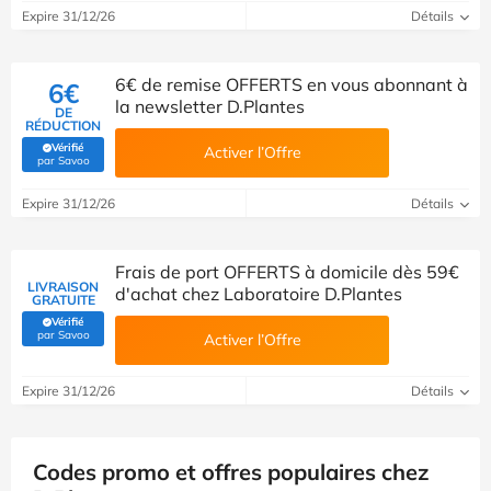
Expire 31/12/26
Détails
6€ de remise OFFERTS ​en vous abonnant à
6€
la newsletter​ D.Plantes
DE
RÉDUCTION
Vérifié
Activer l’Offre
(Vérifié par Savoo)
par Savoo
Expire 31/12/26
Détails
Frais de port OFFERTS à domicile dès 59€
LIVRAISON
d'achat chez Laboratoire D.Plantes
GRATUITE
Vérifié
(Vérifié par Savoo)
par Savoo
Activer l’Offre
Expire 31/12/26
Détails
Codes promo et offres populaires chez