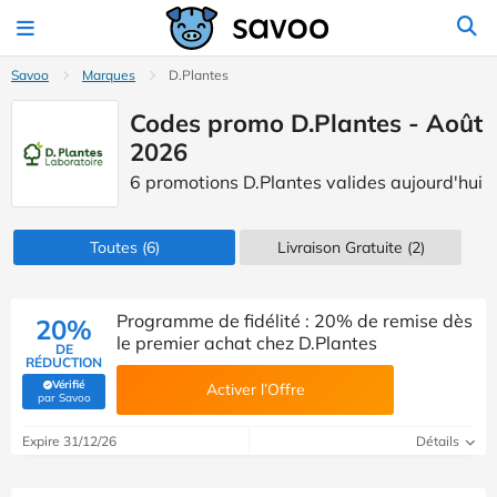
Savoo
Marques
D.Plantes
Codes promo D.Plantes - Août
2026
6 promotions D.Plantes valides aujourd'hui
Toutes
(6)
Livraison Gratuite (2)
Programme de fidélité : 20% de remise dès
20%
le premier achat chez D.Plantes
DE
RÉDUCTION
Vérifié
Activer l’Offre
(Vérifié par Savoo)
par Savoo
Expire 31/12/26
Détails