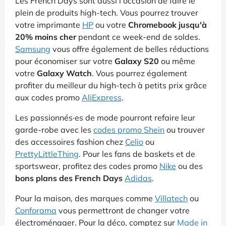
Les French Days sont aussi l'occasion de faire le
plein de produits high-tech. Vous pourrez trouver
votre imprimante
HP
ou votre
Chromebook jusqu'à
20% moins cher
pendant ce week-end de soldes.
Samsung
vous offre également de belles réductions
pour économiser sur votre
Galaxy S20
ou même
votre
Galaxy Watch
. Vous pourrez également
profiter du meilleur du high-tech à petits prix grâce
aux codes promo
AliExpress
.
Les passionnés·es de mode pourront refaire leur
garde-robe avec les
codes promo Shein
ou trouver
des accessoires fashion chez
Celio
ou
PrettyLittleThing
. Pour les fans de baskets et de
sportswear, profitez des codes promo
Nike
ou des
bons plans des French Days
Adidas
.
Pour la maison, des marques comme
Villatech
ou
Conforama
vous permettront de changer votre
électroménager. Pour la déco, comptez sur
Made in