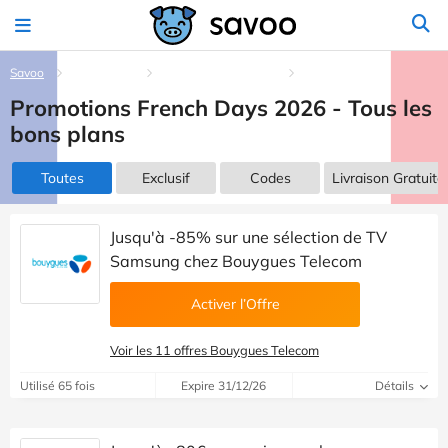
Savoo
Categories
Occasions spéciales
French Days
Promotions French Days 2026 - Tous les
bons plans
Toutes
Exclusif
Codes
Livraison Gratuite
Jusqu'à -85% sur une sélection de TV
Samsung chez Bouygues Telecom
Activer l’Offre
Voir les 11 offres Bouygues Telecom
Utilisé 65 fois
Expire 31/12/26
Détails