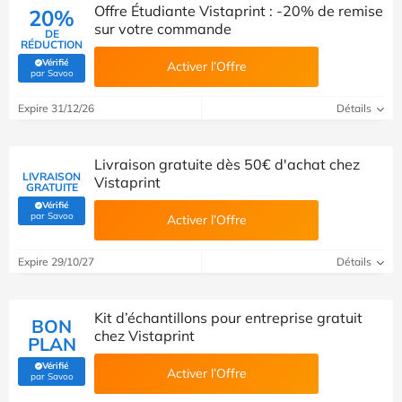
Offre Étudiante Vistaprint : -20% de remise
20%
sur votre commande
DE
RÉDUCTION
Vérifié
Activer l’Offre
(Vérifié par Savoo)
par Savoo
Expire 31/12/26
Détails
Livraison gratuite dès 50€ d'achat chez
LIVRAISON
Vistaprint
GRATUITE
Vérifié
(Vérifié par Savoo)
par Savoo
Activer l’Offre
Expire 29/10/27
Détails
Kit d’échantillons pour entreprise gratuit
BON
chez Vistaprint
PLAN
Vérifié
Activer l’Offre
(Vérifié par Savoo)
par Savoo