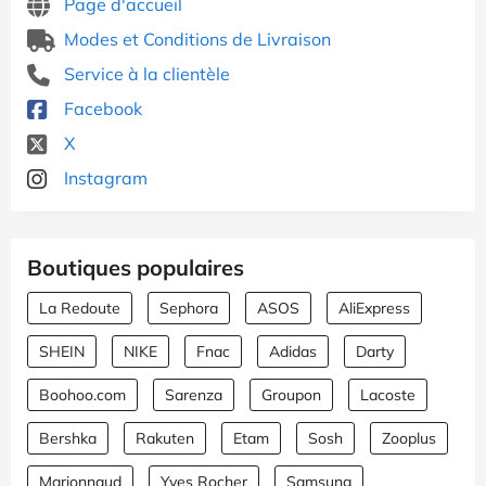
Page d'accueil
Modes et Conditions de Livraison
Service à la clientèle
Facebook
X
Instagram
Boutiques populaires
La Redoute
Sephora
ASOS
AliExpress
SHEIN
NIKE
Fnac
Adidas
Darty
Boohoo.com
Sarenza
Groupon
Lacoste
Bershka
Rakuten
Etam
Sosh
Zooplus
Marionnaud
Yves Rocher
Samsung