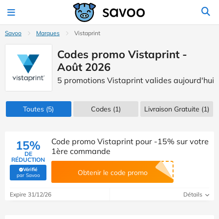
Savoo
Marques
Vistaprint
Codes promo Vistaprint -
Août 2026
5 promotions Vistaprint valides aujourd'hui
Toutes
(5)
Codes
(1)
Livraison Gratuite (1)
Code promo Vistaprint pour -15% sur votre
15%
1ère commande
DE
RÉDUCTION
Vérifié
Obtenir le code promo
(Vérifié par Savoo)
par Savoo
Expire 31/12/26
Détails