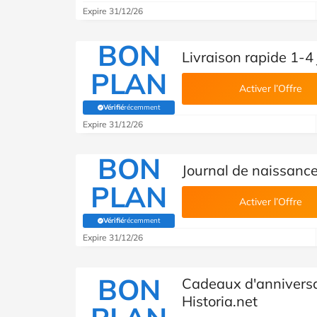
Expire 31/12/26
BON
Livraison rapide 1-4 
PLAN
Activer l’Offre
Vérifié
récemment
(Vérifié par Savoo)
Expire 31/12/26
BON
Journal de naissance
PLAN
Activer l’Offre
Vérifié
récemment
(Vérifié par Savoo)
Expire 31/12/26
BON
Cadeaux d'anniversa
Historia.net