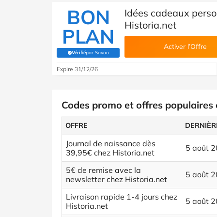
BON
Idées cadeaux pers
Historia.net
PLAN
Activer l’Offre
Vérifié
par Savoo
(Vérifié par Savoo)
Expire 31/12/26
Codes promo et offres populaires 
OFFRE
DERNIÈR
Journal de naissance dès
5 août 
39,95€ chez Historia.net
5€ de remise avec la
5 août 
newsletter chez Historia.net
Livraison rapide 1-4 jours chez
5 août 
Historia.net