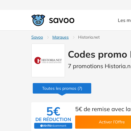
Les m
Savoo
Marques
Historia.net
Codes promo H
7 promotions Historia.n
Toutes les promos
(7)
5€
5€ de remise avec la
DE RÉDUCTION
Activer l’Offre
Vérifié
récemment
(Vérifié par Savoo)