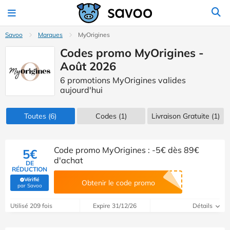
Savoo
Marques
MyOrigines
Codes promo MyOrigines -
Août 2026
6 promotions MyOrigines valides
aujourd'hui
Toutes
(6)
Codes
(1)
Livraison Gratuite (1)
Code promo MyOrigines : -5€ dès 89€
5€
d'achat
DE
RÉDUCTION
Vérifié
Obtenir le code promo
(Vérifié par Savoo)
par Savoo
Utilisé 209 fois
Expire 31/12/26
Détails