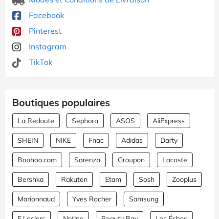
Facebook
Pinterest
Instagram
TikTok
Boutiques populaires
La Redoute
Sephora
ASOS
AliExpress
SHEIN
NIKE
Fnac
Adidas
Darty
Boohoo.com
Sarenza
Groupon
Lacoste
Bershka
Rakuten
Etam
Sosh
Zooplus
Marionnaud
Yves Rocher
Samsung
E.Leclerc
Notino
Beauty Bay
Les Échos