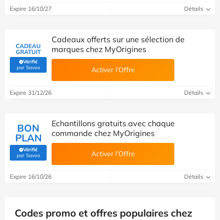
Expire 16/10/27
Détails
Cadeaux offerts sur une sélection de
CADEAU
marques chez MyOrigines
GRATUIT
Vérifié
(Vérifié par Savoo)
par Savoo
Activer l’Offre
Expire 31/12/26
Détails
Echantillons gratuits avec chaque
BON
commande chez MyOrigines
PLAN
Vérifié
Activer l’Offre
(Vérifié par Savoo)
par Savoo
Expire 16/10/26
Détails
Codes promo et offres populaires chez