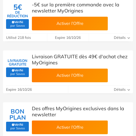
-5€ sur la première commande avec la
5€
newsletter MyOrigines
DE
RÉDUCTION
Vérifié
Activer l’Offre
(Vérifié par Savoo)
par Savoo
Utilisé 218 fois
Expire 16/10/26
Détails
Livraison GRATUITE dès 49€ d'achat chez
LIVRAISON
MyOrigines
GRATUITE
Vérifié
(Vérifié par Savoo)
par Savoo
Activer l’Offre
Expire 16/10/26
Détails
Des offres MyOrigines exclusives dans la
BON
newsletter
PLAN
Vérifié
Activer l’Offre
(Vérifié par Savoo)
par Savoo