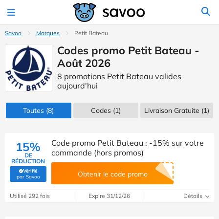
Savoo
Marques
Petit Bateau
Codes promo Petit Bateau -
Août 2026
8 promotions Petit Bateau valides
aujourd'hui
Toutes
(8)
Codes
(1)
Livraison Gratuite (1)
Code promo Petit Bateau : -15% sur votre
15%
commande (hors promos)
DE
RÉDUCTION
Vérifié
Obtenir le code promo
(Vérifié par Savoo)
par Savoo
Utilisé 292 fois
Expire 31/12/26
Détails