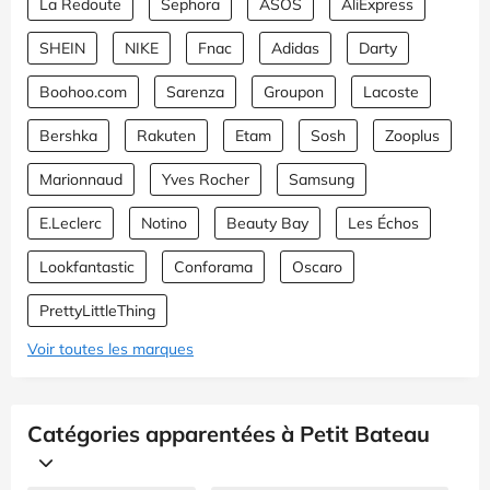
La Redoute
Sephora
ASOS
AliExpress
SHEIN
NIKE
Fnac
Adidas
Darty
Boohoo.com
Sarenza
Groupon
Lacoste
Bershka
Rakuten
Etam
Sosh
Zooplus
Marionnaud
Yves Rocher
Samsung
E.Leclerc
Notino
Beauty Bay
Les Échos
Lookfantastic
Conforama
Oscaro
PrettyLittleThing
Voir toutes les marques
Catégories apparentées à Petit Bateau