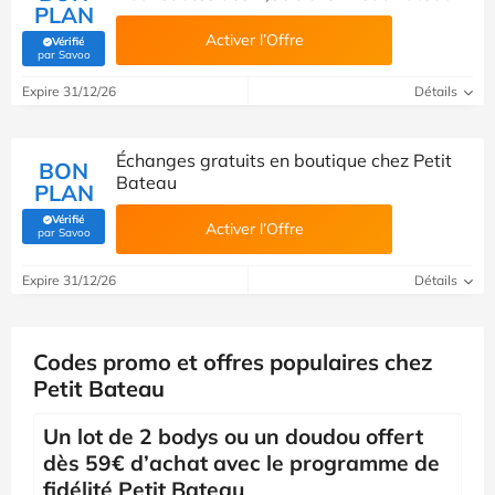
PLAN
Activer l’Offre
Vérifié
(Vérifié par Savoo)
par Savoo
Expire 31/12/26
Détails
Échanges gratuits en boutique chez Petit
BON
Bateau
PLAN
Vérifié
Activer l’Offre
(Vérifié par Savoo)
par Savoo
Expire 31/12/26
Détails
Codes promo et offres populaires chez
Petit Bateau
Un lot de 2 bodys ou un doudou offert
dès 59€ d’achat avec le programme de
fidélité Petit Bateau