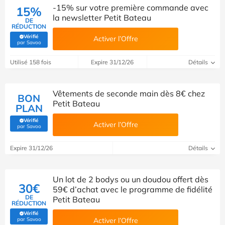
-15% sur votre première commande avec
15%
la newsletter Petit Bateau
DE
RÉDUCTION
Vérifié
Activer l’Offre
(Vérifié par Savoo)
par Savoo
Utilisé 158 fois
Expire 31/12/26
Détails
Vêtements de seconde main dès 8€ chez
BON
Petit Bateau
PLAN
Vérifié
Activer l’Offre
(Vérifié par Savoo)
par Savoo
Expire 31/12/26
Détails
Un lot de 2 bodys ou un doudou offert dès
30€
59€ d’achat avec le programme de fidélité
DE
Petit Bateau
RÉDUCTION
Vérifié
(Vérifié par Savoo)
par Savoo
Activer l’Offre