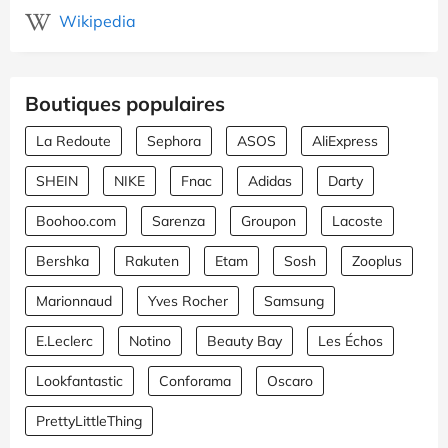
Wikipedia
Boutiques populaires
La Redoute
Sephora
ASOS
AliExpress
SHEIN
NIKE
Fnac
Adidas
Darty
Boohoo.com
Sarenza
Groupon
Lacoste
Bershka
Rakuten
Etam
Sosh
Zooplus
Marionnaud
Yves Rocher
Samsung
E.Leclerc
Notino
Beauty Bay
Les Échos
Lookfantastic
Conforama
Oscaro
PrettyLittleThing