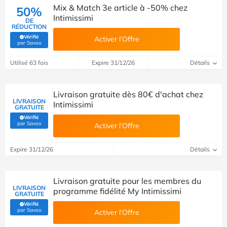
Mix & Match 3e article à -50% chez
50%
Intimissimi
DE
RÉDUCTION
Vérifié
Activer l’Offre
(Vérifié par Savoo)
par Savoo
Utilisé 63 fois
Expire 31/12/26
Détails
Livraison gratuite dès 80€ d'achat chez
LIVRAISON
Intimissimi
GRATUITE
Vérifié
(Vérifié par Savoo)
par Savoo
Activer l’Offre
Expire 31/12/26
Détails
Livraison gratuite pour les membres du
LIVRAISON
programme fidélité My Intimissimi
GRATUITE
Vérifié
(Vérifié par Savoo)
par Savoo
Activer l’Offre