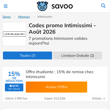
Savoo
Marques
Intimissimi
Codes promo Intimissimi -
Août 2026
7 promotions Intimissimi valides
aujourd'hui
Toutes
(7)
Livraison Gratuite (2)
Offre étudiante : 15% de remise chez
15%
Intimissimi
DE
RÉDUCTION
Vérifié
Activer l’Offre
(Vérifié par Savoo)
par Savoo
Utilisé 2 095 fois
Expire 31/12/26
Détails