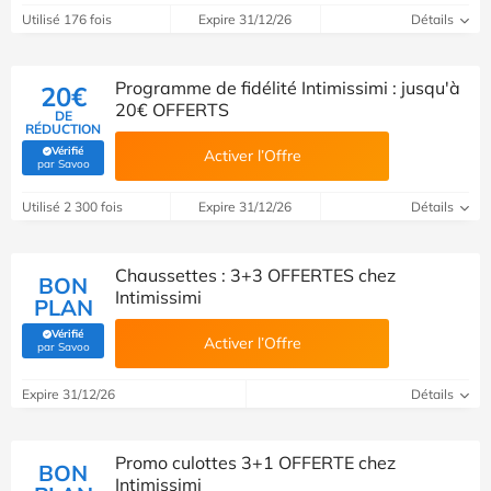
Utilisé 176 fois
Expire 31/12/26
Détails
Programme de fidélité Intimissimi : jusqu'à
20€
20€ OFFERTS
DE
RÉDUCTION
Vérifié
Activer l’Offre
(Vérifié par Savoo)
par Savoo
Utilisé 2 300 fois
Expire 31/12/26
Détails
Chaussettes : 3+3 OFFERTES chez
BON
Intimissimi
PLAN
Vérifié
Activer l’Offre
(Vérifié par Savoo)
par Savoo
Expire 31/12/26
Détails
Promo culottes 3+1 OFFERTE chez
BON
Intimissimi