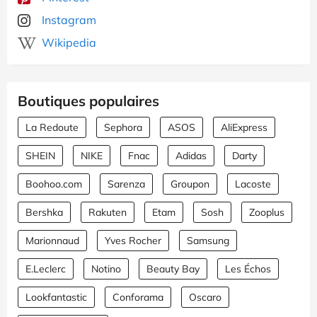
Instagram
Wikipedia
Boutiques populaires
La Redoute
Sephora
ASOS
AliExpress
SHEIN
NIKE
Fnac
Adidas
Darty
Boohoo.com
Sarenza
Groupon
Lacoste
Bershka
Rakuten
Etam
Sosh
Zooplus
Marionnaud
Yves Rocher
Samsung
E.Leclerc
Notino
Beauty Bay
Les Échos
Lookfantastic
Conforama
Oscaro