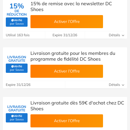
15% de remise avec la newsletter DC
15%
Shoes
DE
RÉDUCTION
Vérifié
Activer l’Offre
(Vérifié par Savoo)
par Savoo
Utilisé 163 fois
Expire 31/12/26
Détails
Livraison gratuite pour les membres du
LIVRAISON
programme de fidélité DC Shoes
GRATUITE
Vérifié
(Vérifié par Savoo)
par Savoo
Activer l’Offre
Expire 31/12/26
Détails
Livraison gratuite dès 59€ d'achat chez DC
LIVRAISON
Shoes
GRATUITE
Vérifié
(Vérifié par Savoo)
par Savoo
Activer l’Offre