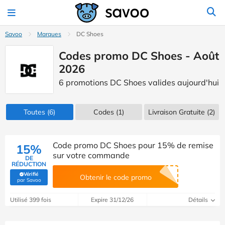
Savoo
Marques
DC Shoes
Codes promo DC Shoes - Août
2026
6 promotions DC Shoes valides aujourd'hui
Toutes
(6)
Codes
(1)
Livraison Gratuite (2)
Code promo DC Shoes pour 15% de remise
15%
sur votre commande
DE
RÉDUCTION
Vérifié
Obtenir le code promo
(Vérifié par Savoo)
par Savoo
Utilisé 399 fois
Expire 31/12/26
Détails