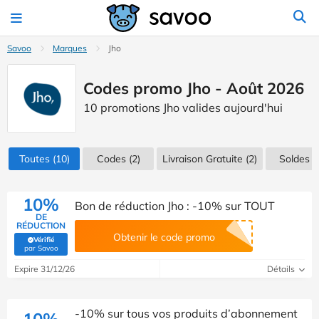
Savoo
Marques
Jho
Codes promo Jho - Août 2026
10 promotions Jho valides aujourd'hui
Toutes
(10)
Codes
(2)
Livraison Gratuite (2)
Soldes
(1
10%
Bon de réduction Jho : -10% sur TOUT
DE
RÉDUCTION
Obtenir le code promo
Vérifié
(Vérifié par Savoo)
par Savoo
Expire 31/12/26
Détails
-10% sur tous vos produits d’abonnement
10%