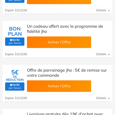
par Savoo
Expire 31/12/26
Détails
Un cadeau offert avec le programme de
BON
fidélité Jho
PLAN
Vérifié
Activer l’Offre
(Vérifié par Savoo)
par Savoo
Expire 31/12/26
Détails
Offre de parrainage Jho : 5€ de remise sur
5€
votre commande
DE
RÉDUCTION
Vérifié
Activer l’Offre
(Vérifié par Savoo)
par Savoo
Expire 31/12/26
Détails
Livraison gratuite dès 19€ d'achat avec