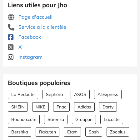
Liens utiles pour Jho
Page d'accueil
Service à la clientèle
Facebook
X
Instagram
Boutiques populaires
La Redoute
Sephora
ASOS
AliExpress
SHEIN
NIKE
Fnac
Adidas
Darty
Boohoo.com
Sarenza
Groupon
Lacoste
Bershka
Rakuten
Etam
Sosh
Zooplus