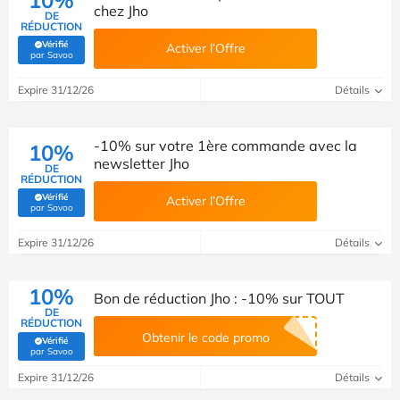
chez Jho
DE
RÉDUCTION
Vérifié
Activer l’Offre
(Vérifié par Savoo)
par Savoo
Expire 31/12/26
Détails
-10% sur votre 1ère commande avec la
10%
newsletter Jho
DE
RÉDUCTION
Vérifié
Activer l’Offre
(Vérifié par Savoo)
par Savoo
Expire 31/12/26
Détails
10%
Bon de réduction Jho : -10% sur TOUT
DE
RÉDUCTION
Obtenir le code promo
Vérifié
(Vérifié par Savoo)
par Savoo
Expire 31/12/26
Détails