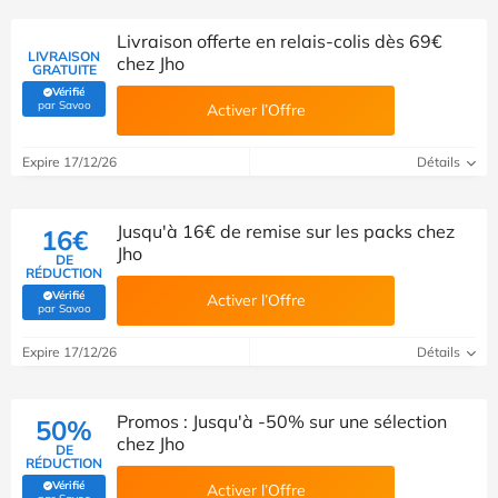
Livraison offerte en relais-colis dès 69€
LIVRAISON
chez Jho
GRATUITE
Vérifié
(Vérifié par Savoo)
par Savoo
Activer l’Offre
Expire 17/12/26
Détails
Jusqu'à 16€ de remise sur les packs chez
16€
Jho
DE
RÉDUCTION
Vérifié
Activer l’Offre
(Vérifié par Savoo)
par Savoo
Expire 17/12/26
Détails
Promos : Jusqu'à -50% sur une sélection
50%
chez Jho
DE
RÉDUCTION
Vérifié
Activer l’Offre
(Vérifié par Savoo)