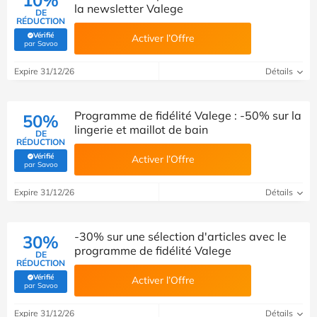
la newsletter Valege
DE
RÉDUCTION
Vérifié
Activer l’Offre
(Vérifié par Savoo)
par Savoo
Expire 31/12/26
Détails
Programme de fidélité Valege : -50% sur la
50%
lingerie et maillot de bain
DE
RÉDUCTION
Vérifié
Activer l’Offre
(Vérifié par Savoo)
par Savoo
Expire 31/12/26
Détails
-30% sur une sélection d'articles avec le
30%
programme de fidélité Valege
DE
RÉDUCTION
Vérifié
Activer l’Offre
(Vérifié par Savoo)
par Savoo
Expire 31/12/26
Détails