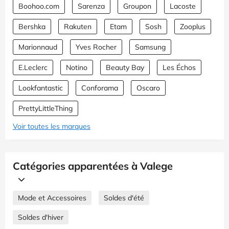
Boohoo.com
Sarenza
Groupon
Lacoste
Bershka
Rakuten
Etam
Sosh
Zooplus
Marionnaud
Yves Rocher
Samsung
E.Leclerc
Notino
Beauty Bay
Les Échos
Lookfantastic
Conforama
Oscaro
PrettyLittleThing
Voir toutes les marques
Catégories apparentées à Valege
Mode et Accessoires
Soldes d'été
Soldes d'hiver