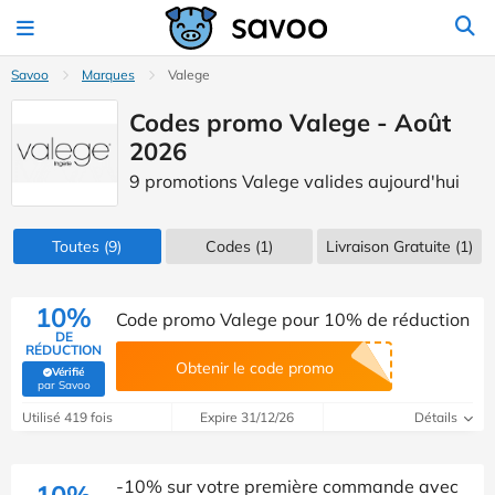
Savoo
Marques
Valege
Codes promo Valege - Août
2026
9 promotions Valege valides aujourd'hui
Toutes
(9)
Codes
(1)
Livraison Gratuite (1)
10%
Code promo Valege pour 10% de réduction
DE
RÉDUCTION
Obtenir le code promo
Vérifié
(Vérifié par Savoo)
par Savoo
Utilisé 419 fois
Expire 31/12/26
Détails
-10% sur votre première commande avec
10%