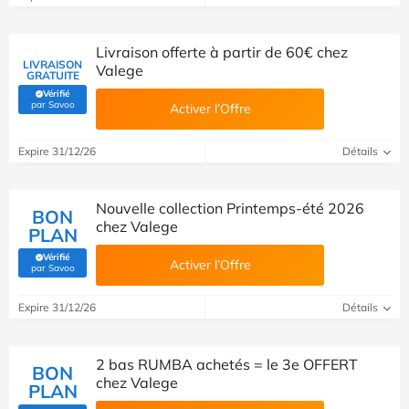
Livraison offerte à partir de 60€ chez
LIVRAISON
Valege
GRATUITE
Vérifié
(Vérifié par Savoo)
par Savoo
Activer l’Offre
Expire 31/12/26
Détails
Nouvelle collection Printemps-été 2026
BON
chez Valege
PLAN
Vérifié
Activer l’Offre
(Vérifié par Savoo)
par Savoo
Expire 31/12/26
Détails
2 bas RUMBA achetés = le 3e OFFERT
BON
chez Valege
PLAN