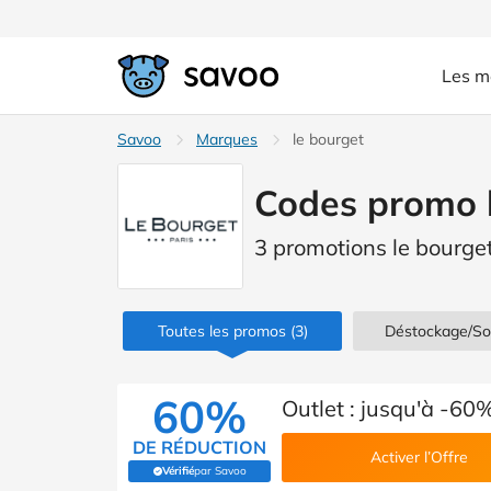
Les m
Savoo
Marques
le bourget
Codes promo l
3 promotions le bourget
Toutes les promos
(3)
Déstockage/So
60%
Outlet : jusqu'à -60
DE RÉDUCTION
Activer l’Offre
Vérifié
par Savoo
(Vérifié par Savoo)