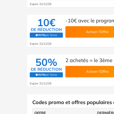
Expire 31/12/26
10€
-10€ avec le progra
DE RÉDUCTION
Activer l’Offre
Vérifié
par Savoo
(Vérifié par Savoo)
Expire 31/12/26
50%
2 achetés = le 3ème
DE RÉDUCTION
Activer l’Offre
Vérifié
par Savoo
(Vérifié par Savoo)
Expire 31/12/26
Codes promo et offres populaires 
OFFRE
DERNIÈR