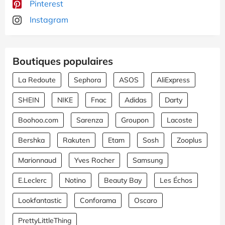
Pinterest
Instagram
Boutiques populaires
La Redoute
Sephora
ASOS
AliExpress
SHEIN
NIKE
Fnac
Adidas
Darty
Boohoo.com
Sarenza
Groupon
Lacoste
Bershka
Rakuten
Etam
Sosh
Zooplus
Marionnaud
Yves Rocher
Samsung
E.Leclerc
Notino
Beauty Bay
Les Échos
Lookfantastic
Conforama
Oscaro
PrettyLittleThing