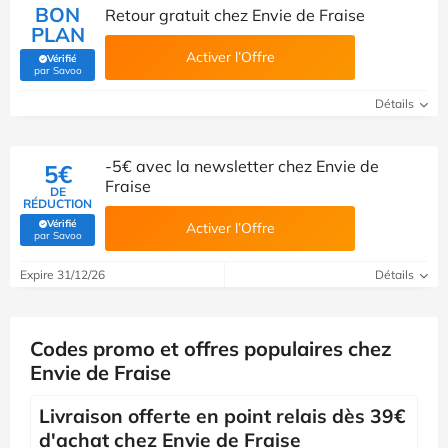
BON
Retour gratuit chez Envie de Fraise
PLAN
Activer l’Offre
Vérifié
(Vérifié par Savoo)
par Savoo
Détails
-5€ avec la newsletter chez Envie de
5€
Fraise
DE
RÉDUCTION
Vérifié
Activer l’Offre
(Vérifié par Savoo)
par Savoo
Expire 31/12/26
Détails
Codes promo et offres populaires chez
Envie de Fraise
Livraison offerte en point relais dès 39€
d'achat chez Envie de Fraise