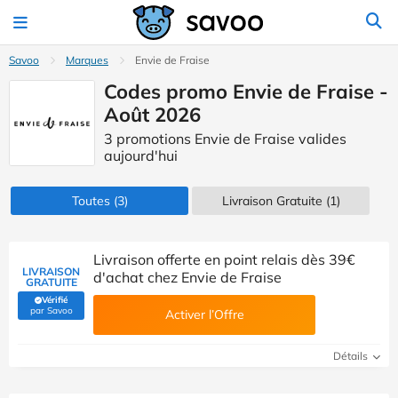
Savoo
Marques
Envie de Fraise
Codes promo Envie de Fraise -
Août 2026
3 promotions Envie de Fraise valides
aujourd'hui
Toutes
(3)
Livraison Gratuite (1)
Livraison offerte en point relais dès 39€
LIVRAISON
d'achat chez Envie de Fraise
GRATUITE
Vérifié
(Vérifié par Savoo)
par Savoo
Activer l’Offre
Détails