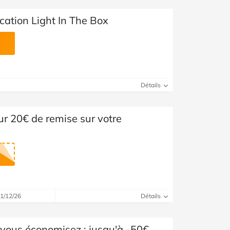
cation Light In The Box
Détails
r 20€ de remise sur votre
31/12/26
Détails
 vous économisez : jusqu'à -50€