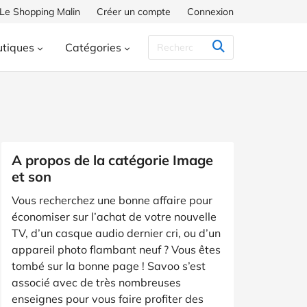
 Le Shopping Malin
Créer un compte
Connexion
tiques
Catégories
ses U
Darty
Dell
E.Leclerc
cessoires
Voyages et Transports
HP
JD Sports
La Redoute
 Santé
Maison et jardin
NIKE
OUIGO
Photobox
compagnie
A propos de la catégorie Image
et son
oys
Vorwerk
WeightWatchers
sements et Loisirs
Auto et moto
Vous recherchez une bonne affaire pour
 cadeaux
Fleurs
économiser sur l’achat de votre nouvelle
TV, d’un casque audio dernier cri, ou d’un
t plein air
Énergie
appareil photo flambant neuf ? Vous êtes
B
Mariages, baptêmes et événements
tombé sur la bonne page ! Savoo s’est
associé avec de très nombreuses
enseignes pour vous faire profiter des