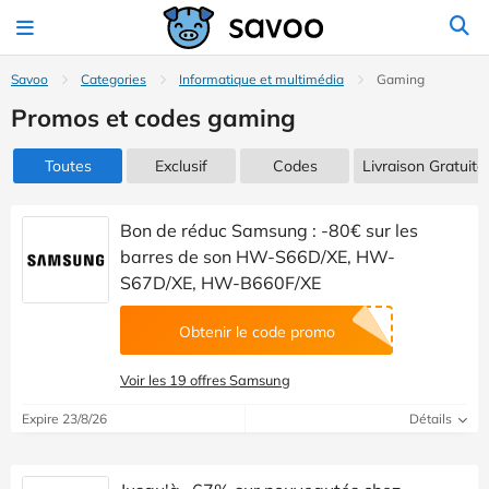
Savoo
Categories
Informatique et multimédia
Gaming
Promos et codes gaming
Toutes
Exclusif
Codes
Livraison Gratuite
Bon de réduc Samsung : -80€ sur les
barres de son HW-S66D/XE, HW-
S67D/XE, HW-B660F/XE
Obtenir le code promo
Voir les 19 offres Samsung
Expire 23/8/26
Détails