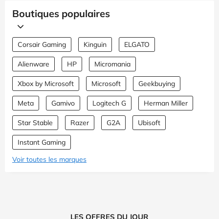
Boutiques populaires
Corsair Gaming
Kinguin
ELGATO
Alienware
HP
Micromania
Xbox by Microsoft
Microsoft
Geekbuying
Meta
Gamivo
Logitech G
Herman Miller
Star Stable
Razer
G2A
Ubisoft
Instant Gaming
Voir toutes les marques
LES OFFRES DU JOUR