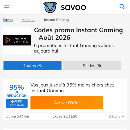
Savoo
Marques
Instant Gaming
Codes promo Instant Gaming
- Août 2026
6 promotions Instant Gaming valides
aujourd'hui
Toutes
(6)
Soldes
(6)
Vos jeux jusqu'à 95% moins chers chez
95%
Instant Gaming
DE
RÉDUCTION
Vérifié
Activer l’Offre
(Vérifié par Savoo)
par Savoo
Utilisé 547 fois
Expire 25/11/26
Détails