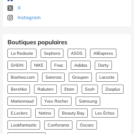
X
Instagram
Boutiques populaires
La Redoute
Sephora
ASOS
AliExpress
SHEIN
NIKE
Fnac
Adidas
Darty
Boohoo.com
Sarenza
Groupon
Lacoste
Bershka
Rakuten
Etam
Sosh
Zooplus
Marionnaud
Yves Rocher
Samsung
E.Leclerc
Notino
Beauty Bay
Les Échos
Lookfantastic
Conforama
Oscaro