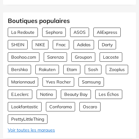
Boutiques populaires
La Redoute
Sephora
ASOS
AliExpress
SHEIN
NIKE
Fnac
Adidas
Darty
Boohoo.com
Sarenza
Groupon
Lacoste
Bershka
Rakuten
Etam
Sosh
Zooplus
Marionnaud
Yves Rocher
Samsung
E.Leclerc
Notino
Beauty Bay
Les Échos
Lookfantastic
Conforama
Oscaro
PrettyLittleThing
Voir toutes les marques