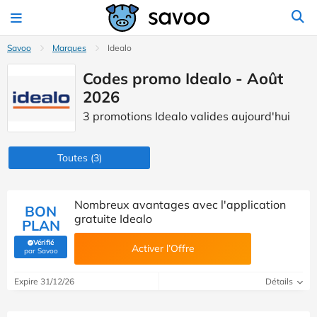
Savoo
Marques
Idealo
Codes promo Idealo - Août
2026
3 promotions Idealo valides aujourd'hui
Toutes
(3)
Nombreux avantages avec l'application
BON
gratuite Idealo
PLAN
Vérifié
Activer l’Offre
(Vérifié par Savoo)
par Savoo
Expire 31/12/26
Détails