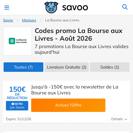
Savoo
Marques
La Bourse aux Livres
Codes promo La Bourse aux
Livres - Août 2026
7 promotions La Bourse aux Livres valides
aujourd'hui
Toutes
(7)
Livraison Gratuite (2)
Soldes
(1)
Jusqu'à -150€ avec la newsletter de La
150€
Bourse aux Livres
DE
RÉDUCTION
Vérifié
Activer l’Offre
(Vérifié par Savoo)
par Savoo
Expire 31/12/26
Détails