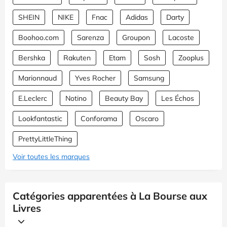
SHEIN
NIKE
Fnac
Adidas
Darty
Boohoo.com
Sarenza
Groupon
Lacoste
Bershka
Rakuten
Etam
Sosh
Zooplus
Marionnaud
Yves Rocher
Samsung
E.Leclerc
Notino
Beauty Bay
Les Échos
Lookfantastic
Conforama
Oscaro
PrettyLittleThing
Voir toutes les marques
Catégories apparentées à La Bourse aux
Livres