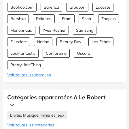
Boohoo.com
Sarenza
Groupon
Lacoste
Bershka
Rakuten
Etam
Sosh
Zooplus
Marionnaud
Yves Rocher
Samsung
E.Leclerc
Notino
Beauty Bay
Les Échos
Lookfantastic
Conforama
Oscaro
PrettyLittleThing
Voir toutes les marques
Catégories apparentées à Le Robert
Livres, Musique, Films et Jeux
Voir toutes les catégories