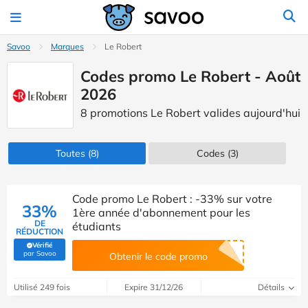
Savoo
Marques
Le Robert
Codes promo Le Robert - Août
2026
8 promotions Le Robert valides aujourd'hui
Toutes
(8)
Codes
(3)
Code promo Le Robert : -33% sur votre
33%
1ère année d'abonnement pour les
DE
étudiants
RÉDUCTION
Vérifié
(Vérifié par Savoo)
par Savoo
Obtenir le code promo
Utilisé 249 fois
Expire 31/12/26
Détails