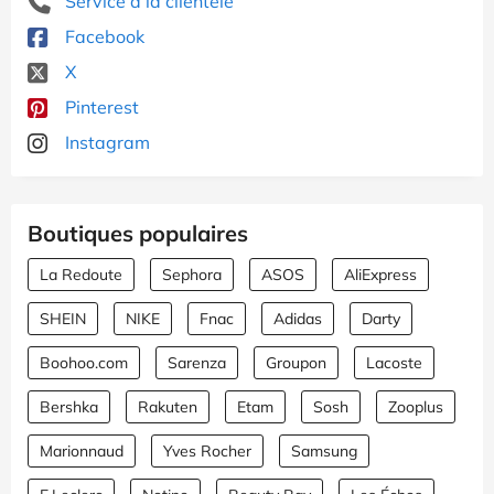
Service à la clientèle
Facebook
X
Pinterest
Instagram
Boutiques populaires
La Redoute
Sephora
ASOS
AliExpress
SHEIN
NIKE
Fnac
Adidas
Darty
Boohoo.com
Sarenza
Groupon
Lacoste
Bershka
Rakuten
Etam
Sosh
Zooplus
Marionnaud
Yves Rocher
Samsung