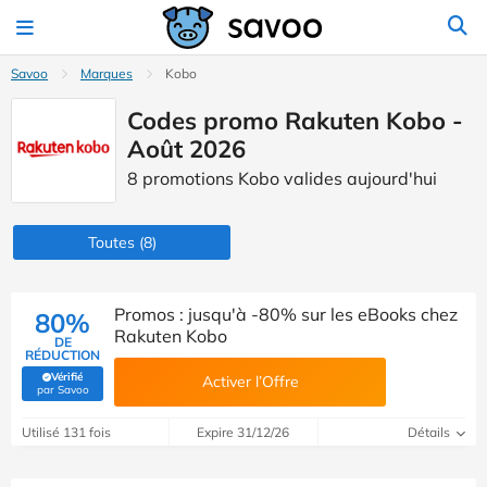
Savoo
Marques
Kobo
Codes promo Rakuten Kobo -
Août 2026
8 promotions Kobo valides aujourd'hui
Toutes
(8)
Promos : jusqu'à -80% sur les eBooks chez
80%
Rakuten Kobo
DE
RÉDUCTION
Vérifié
Activer l’Offre
(Vérifié par Savoo)
par Savoo
Utilisé 131 fois
Expire 31/12/26
Détails