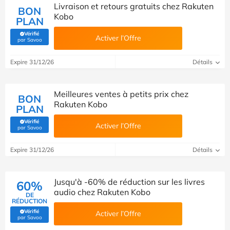
Livraison et retours gratuits chez Rakuten
BON
Kobo
PLAN
Vérifié
Activer l’Offre
(Vérifié par Savoo)
par Savoo
Expire 31/12/26
Détails
Meilleures ventes à petits prix chez
BON
Rakuten Kobo
PLAN
Vérifié
Activer l’Offre
(Vérifié par Savoo)
par Savoo
Expire 31/12/26
Détails
Jusqu'à -60% de réduction sur les livres
60%
audio chez Rakuten Kobo
DE
RÉDUCTION
Vérifié
Activer l’Offre
(Vérifié par Savoo)
par Savoo