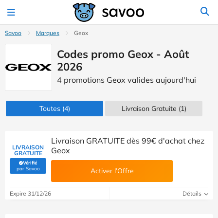
Savoo
Marques
Geox
Codes promo Geox - Août
2026
4 promotions Geox valides aujourd'hui
Toutes
(4)
Livraison Gratuite (1)
Livraison GRATUITE dès 99€ d'achat chez
LIVRAISON
Geox
GRATUITE
Vérifié
(Vérifié par Savoo)
par Savoo
Activer l’Offre
Expire 31/12/26
Détails