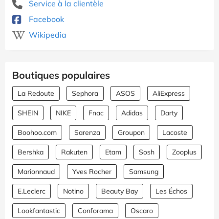
Service à la clientèle
Facebook
Wikipedia
Boutiques populaires
La Redoute
Sephora
ASOS
AliExpress
SHEIN
NIKE
Fnac
Adidas
Darty
Boohoo.com
Sarenza
Groupon
Lacoste
Bershka
Rakuten
Etam
Sosh
Zooplus
Marionnaud
Yves Rocher
Samsung
E.Leclerc
Notino
Beauty Bay
Les Échos
Lookfantastic
Conforama
Oscaro