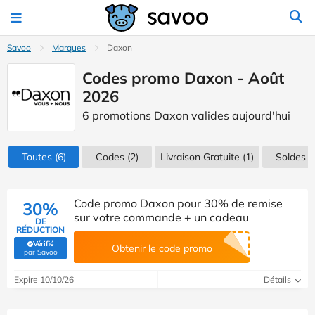
Savoo
Marques
Daxon
Codes promo Daxon - Août
2026
6 promotions Daxon valides aujourd'hui
Toutes
(6)
Codes
(2)
Livraison Gratuite (1)
Soldes
(1
Code promo Daxon pour 30% de remise
30%
sur votre commande + un cadeau
DE
RÉDUCTION
Vérifié
Obtenir le code promo
(Vérifié par Savoo)
par Savoo
Expire 10/10/26
Détails