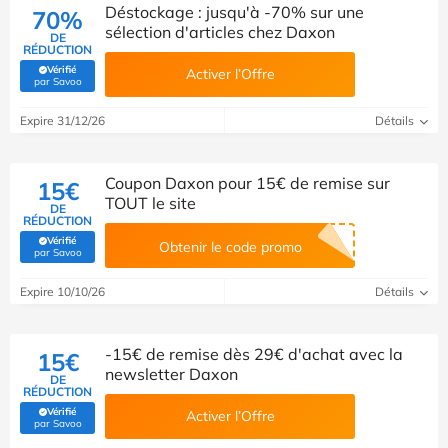
Déstockage : jusqu'à -70% sur une
70%
sélection d'articles chez Daxon
DE
RÉDUCTION
Vérifié
Activer l’Offre
(Vérifié par Savoo)
par Savoo
Expire 31/12/26
Détails
Coupon Daxon pour 15€ de remise sur
15€
TOUT le site
DE
RÉDUCTION
Vérifié
Obtenir le code promo
(Vérifié par Savoo)
par Savoo
Expire 10/10/26
Détails
-15€ de remise dès 29€ d'achat avec la
15€
newsletter Daxon
DE
RÉDUCTION
Vérifié
Activer l’Offre
(Vérifié par Savoo)
par Savoo