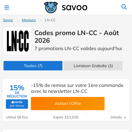
Savoo
Marques
LN-CC
Codes promo LN-CC - Août
2026
7 promotions LN-CC valides aujourd'hui
Toutes
(7)
Livraison Gratuite (1)
-15% de remise sur votre 1ère commande
15%
avec la newsletter LN-CC
DE
RÉDUCTION
Vérifié
Activer l’Offre
(Vérifié par Savoo)
par Savoo
Utilisé 58 fois
Expire 31/12/26
Détails