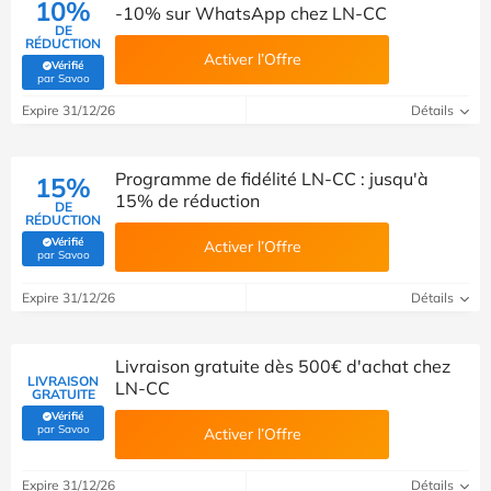
10%
-10% sur WhatsApp chez LN-CC
DE
RÉDUCTION
Activer l’Offre
Vérifié
(Vérifié par Savoo)
par Savoo
Expire 31/12/26
Détails
Programme de fidélité LN-CC : jusqu'à
15%
15% de réduction
DE
RÉDUCTION
Vérifié
Activer l’Offre
(Vérifié par Savoo)
par Savoo
Expire 31/12/26
Détails
Livraison gratuite dès 500€ d'achat chez
LIVRAISON
LN-CC
GRATUITE
Vérifié
(Vérifié par Savoo)
par Savoo
Activer l’Offre
Expire 31/12/26
Détails