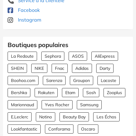
Service à la clientèle
Facebook
Instagram
Boutiques populaires
La Redoute
Sephora
ASOS
AliExpress
SHEIN
NIKE
Fnac
Adidas
Darty
Boohoo.com
Sarenza
Groupon
Lacoste
Bershka
Rakuten
Etam
Sosh
Zooplus
Marionnaud
Yves Rocher
Samsung
E.Leclerc
Notino
Beauty Bay
Les Échos
Lookfantastic
Conforama
Oscaro