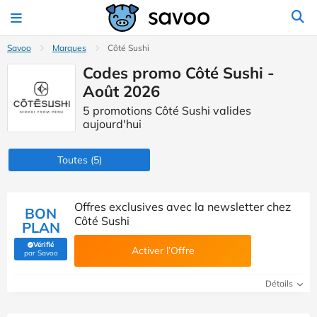
Savoo
Marques
Côté Sushi
Codes promo Côté Sushi -
Août 2026
5 promotions Côté Sushi valides
aujourd'hui
Toutes
(5)
Offres exclusives avec la newsletter chez
BON
Côté Sushi
PLAN
Vérifié
Activer l’Offre
(Vérifié par Savoo)
par Savoo
Détails