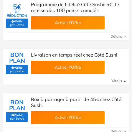
Programme de fidélité Côté Sushi: 5€ de
5€
remise dès 100 points cumulés
DE
RÉDUCTION
Vérifié
Activer l’Offre
(Vérifié par Savoo)
par Savoo
Détails
BON
Livraison en temps réel chez Côté Sushi
PLAN
Activer l’Offre
Vérifié
(Vérifié par Savoo)
par Savoo
Détails
Box à partager à partir de 45€ chez Côté
BON
Sushi
PLAN
Vérifié
Activer l’Offre
(Vérifié par Savoo)
par Savoo
Détails