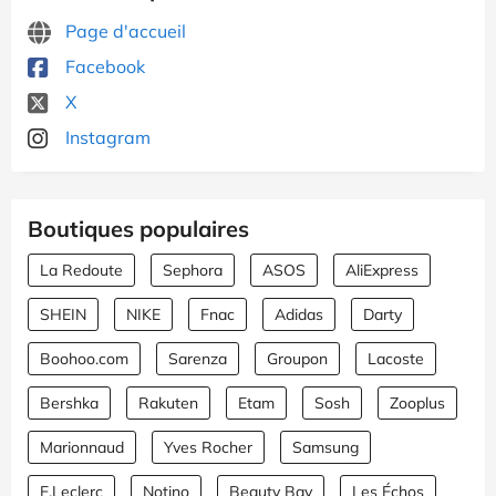
Page d'accueil
Facebook
X
Instagram
Boutiques populaires
La Redoute
Sephora
ASOS
AliExpress
SHEIN
NIKE
Fnac
Adidas
Darty
Boohoo.com
Sarenza
Groupon
Lacoste
Bershka
Rakuten
Etam
Sosh
Zooplus
Marionnaud
Yves Rocher
Samsung
E.Leclerc
Notino
Beauty Bay
Les Échos