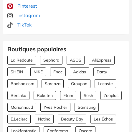
Pinterest
Instagram
TikTok
Boutiques populaires
La Redoute
Sephora
ASOS
AliExpress
SHEIN
NIKE
Fnac
Adidas
Darty
Boohoo.com
Sarenza
Groupon
Lacoste
Bershka
Rakuten
Etam
Sosh
Zooplus
Marionnaud
Yves Rocher
Samsung
E.Leclerc
Notino
Beauty Bay
Les Échos
Lookfantastic
Conforama
Oscaro