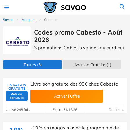
Savoo
Marques
Cabesto
Codes promo Cabesto - Août
2026
3 promotions Cabesto valides aujourd'hui
Toutes
(3)
Livraison Gratuite (1)
Livraison gratuite dès 99€ chez Cabesto
LIVRAISON
GRATUITE
Vérifié
Activer l’Offre
(Vérifié par Savoo)
par Savoo
Utilisé 248 fois
Expire 31/12/26
Détails
-10% en magasin avec le programme de
10%