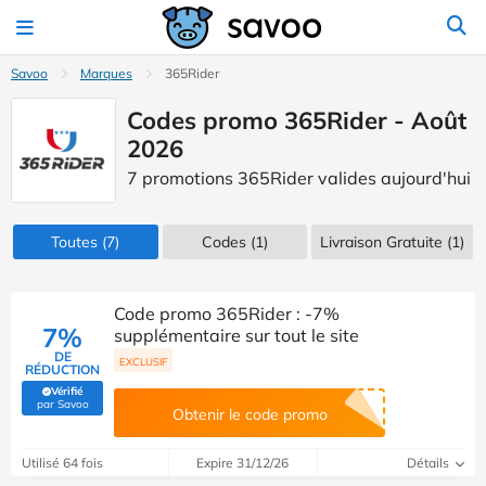
Savoo
Marques
365Rider
Codes promo 365Rider - Août
2026
7 promotions 365Rider valides aujourd'hui
Toutes
(7)
Codes
(1)
Livraison Gratuite (1)
Code promo 365Rider : -7%
7%
supplémentaire sur tout le site
DE
EXCLUSIF
RÉDUCTION
Vérifié
(Vérifié par Savoo)
par Savoo
Obtenir le code promo
Utilisé 64 fois
Expire 31/12/26
Détails