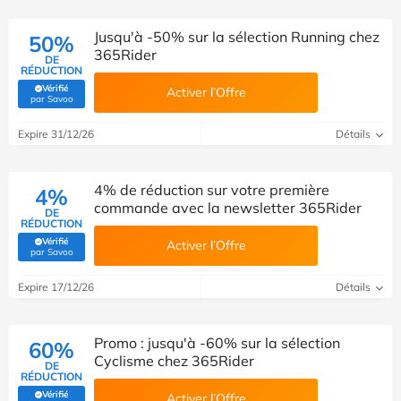
Jusqu'à -50% sur la sélection Running chez
50%
365Rider
DE
RÉDUCTION
Vérifié
Activer l’Offre
(Vérifié par Savoo)
par Savoo
Expire 31/12/26
Détails
4% de réduction sur votre première
4%
commande avec la newsletter 365Rider
DE
RÉDUCTION
Vérifié
Activer l’Offre
(Vérifié par Savoo)
par Savoo
Expire 17/12/26
Détails
Promo : jusqu'à -60% sur la sélection
60%
Cyclisme chez 365Rider
DE
RÉDUCTION
Vérifié
Activer l’Offre