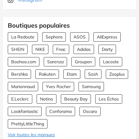
Boutiques populaires
La Redoute
Sephora
ASOS
AliExpress
SHEIN
NIKE
Fnac
Adidas
Darty
Boohoo.com
Sarenza
Groupon
Lacoste
Bershka
Rakuten
Etam
Sosh
Zooplus
Marionnaud
Yves Rocher
Samsung
E.Leclerc
Notino
Beauty Bay
Les Échos
Lookfantastic
Conforama
Oscaro
PrettyLittleThing
Voir toutes les marques