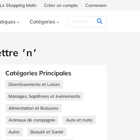
 Le Shopping Malin
Créer un compte
Connexion
tiques
Catégories
ses U
Darty
Dell
E.Leclerc
cessoires
Voyages et Transports
ettre
'
n
'
HP
JD Sports
La Redoute
 Santé
Maison et jardin
NIKE
OUIGO
Photobox
compagnie
Catégories Principales
oys
Vorwerk
WeightWatchers
sements et Loisirs
Auto et moto
Divertissements et Loisirs
 cadeaux
Fleurs
Mariages, baptêmes et événements
t plein air
Énergie
Alimentation et Boissons
B
Animaux de compagnie
Mariages, baptêmes et événements
Auto et moto
Autre
Beauté et Santé