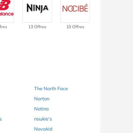
Voir toutes les catégories
fres
13 Offres
10 Offres
The North Face
Norton
Notino
s
noukie's
Novakid