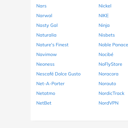
Nars
Nickel
Narwal
NIKE
Nasty Gal
Ninja
Naturalia
Nisbets
Nature's Finest
Noble Panac
Navimow
Nocibé
Neoness
NoFlyStore
Nescafé Dolce Gusto
Noracora
Net-A-Porter
Norauto
Netatmo
NordicTrack
NetBet
NordVPN