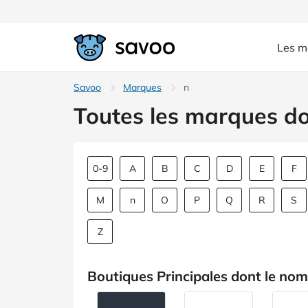
Les m
Savoo
Marques
n
Toutes les marques do
0-9
A
B
C
D
E
F
M
n
O
P
Q
R
S
Z
Boutiques Principales dont le no