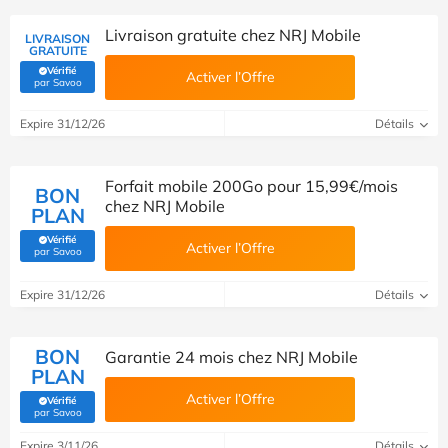
Livraison gratuite chez NRJ Mobile
LIVRAISON
GRATUITE
Vérifié
Activer l’Offre
(Vérifié par Savoo)
par Savoo
Expire 31/12/26
Détails
Forfait mobile 200Go pour 15,99€/mois
BON
chez NRJ Mobile
PLAN
Vérifié
Activer l’Offre
(Vérifié par Savoo)
par Savoo
Expire 31/12/26
Détails
BON
Garantie 24 mois chez NRJ Mobile
PLAN
Activer l’Offre
Vérifié
(Vérifié par Savoo)
par Savoo
Expire 3/11/26
Détails