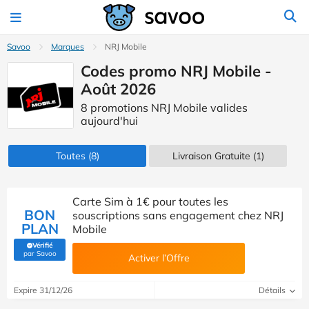
Savoo
Marques
NRJ Mobile
Codes promo NRJ Mobile -
Août 2026
8 promotions NRJ Mobile valides
aujourd'hui
Toutes
(8)
Livraison Gratuite (1)
Carte Sim à 1€ pour toutes les
BON
souscriptions sans engagement chez NRJ
PLAN
Mobile
Vérifié
(Vérifié par Savoo)
par Savoo
Activer l’Offre
Expire 31/12/26
Détails