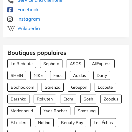
Facebook
Instagram
Wikipedia
Boutiques populaires
La Redoute
Sephora
ASOS
AliExpress
SHEIN
NIKE
Fnac
Adidas
Darty
Boohoo.com
Sarenza
Groupon
Lacoste
Bershka
Rakuten
Etam
Sosh
Zooplus
Marionnaud
Yves Rocher
Samsung
E.Leclerc
Notino
Beauty Bay
Les Échos