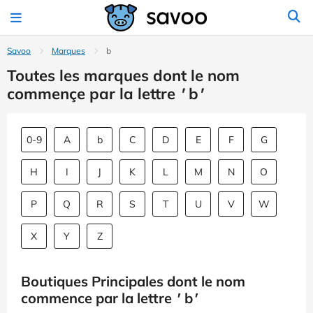
Savoo
Marques
b
Toutes les marques dont le nom
commençe par la lettre
'
b
'
0-9
A
b
C
D
E
F
G
H
I
J
K
L
M
N
O
P
Q
R
S
T
U
V
W
X
Y
Z
Boutiques Principales dont le nom
commence par la lettre
'
b
'