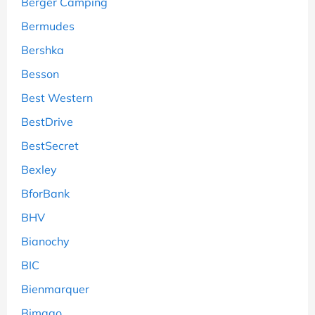
Berger Camping
Bermudes
Bershka
Besson
Best Western
BestDrive
BestSecret
Bexley
BforBank
BHV
Bianochy
BIC
Bienmarquer
Bimago