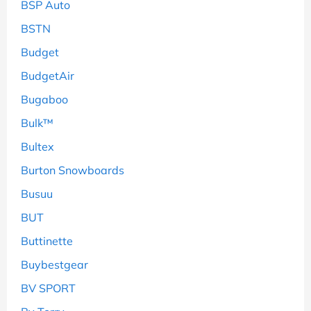
BSP Auto
BSTN
Budget
BudgetAir
Bugaboo
Bulk™
Bultex
Burton Snowboards
Busuu
BUT
Buttinette
Buybestgear
BV SPORT