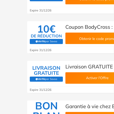
Expire 31/12/26
10€
Coupon BodyCross : 
DE RÉDUCTION
Obtenir le code prom
Vérifié
par Savoo
(Vérifié par Savoo)
Expire 31/12/26
Livraison GRATUITE
LIVRAISON
GRATUITE
Activer l’Offre
Vérifié
par Savoo
(Vérifié par Savoo)
Expire 31/12/26
BON
Garantie à vie chez