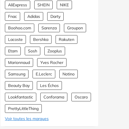
AliExpress
SHEIN
NIKE
Fnac
Adidas
Darty
Boohoo.com
Sarenza
Groupon
Lacoste
Bershka
Rakuten
Etam
Sosh
Zooplus
Marionnaud
Yves Rocher
Samsung
E.Leclerc
Notino
Beauty Bay
Les Échos
Lookfantastic
Conforama
Oscaro
PrettyLittleThing
Voir toutes les marques