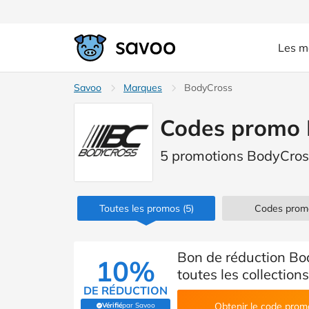
Les m
Savoo
Marques
BodyCross
Codes promo 
5 promotions BodyCross
Toutes les promos
(5)
Codes prom
Bon de réduction Bo
10%
toutes les collections
DE RÉDUCTION
Obtenir le code prom
Vérifié
par Savoo
(Vérifié par Savoo)