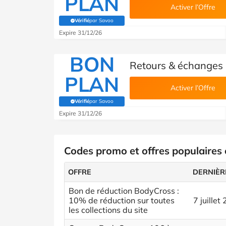
PLAN
Activer l’Offre
Vérifié
par Savoo
(Vérifié par Savoo)
Expire 31/12/26
BON
Retours & échanges 
PLAN
Activer l’Offre
Vérifié
par Savoo
(Vérifié par Savoo)
Expire 31/12/26
Codes promo et offres populaires
OFFRE
DERNIÈR
Bon de réduction BodyCross :
10% de réduction sur toutes
7 juillet
les collections du site