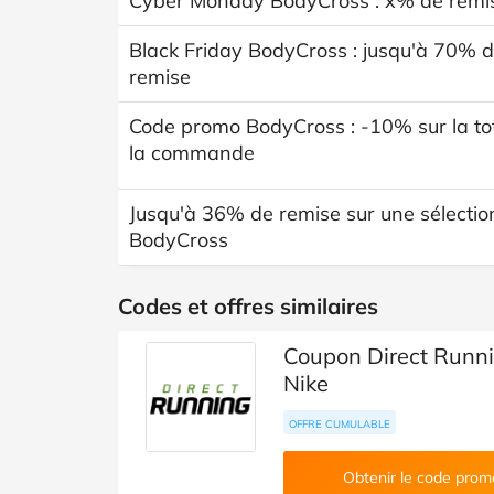
Cyber Monday BodyCross : x% de remi
Black Friday BodyCross : jusqu'à 70% 
remise
Code promo BodyCross : -10% sur la tot
la commande
Jusqu'à 36% de remise sur une sélectio
BodyCross
Codes et offres similaires
Coupon Direct Runni
Nike
OFFRE CUMULABLE
Obtenir le code prom