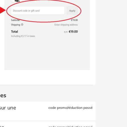
ées
sur une
code promo/réduction passé