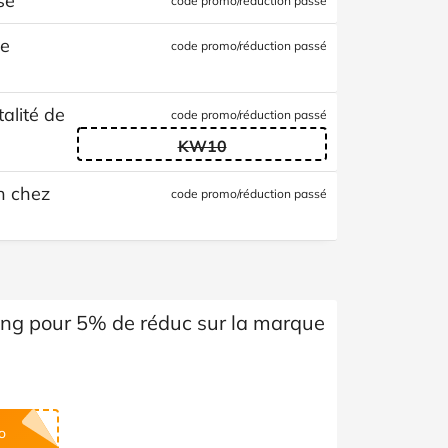
se
code promo/réduction passé
de
code promo/réduction passé
alité de
code promo/réduction passé
KW10
n chez
code promo/réduction passé
ng pour 5% de réduc sur la marque
o