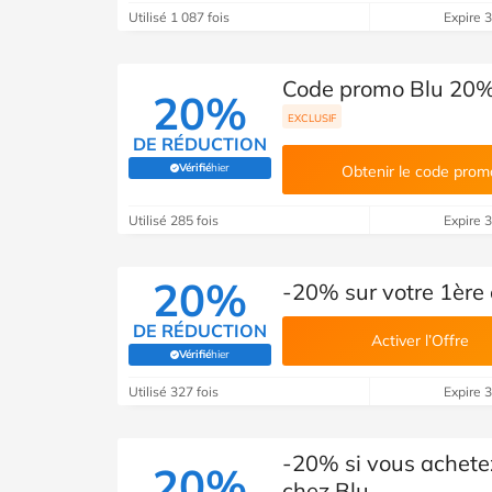
Utilisé 1 087 fois
Expire 
Code promo Blu 20%
20%
EXCLUSIF
DE RÉDUCTION
Vérifié
hier
Obtenir le code prom
(Vérifié par Savoo)
Utilisé 285 fois
Expire 
20%
-20% sur votre 1ère
DE RÉDUCTION
Activer l’Offre
Vérifié
hier
(Vérifié par Savoo)
Utilisé 327 fois
Expire 
-20% si vous achetez
20%
chez Blu