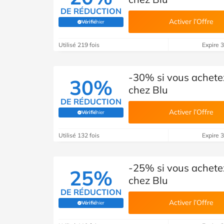
DE RÉDUCTION
Activer l’Offre
Vérifié
hier
(Vérifié par Savoo)
Utilisé 219 fois
Expire 
-30% si vous achetez
30%
chez Blu
DE RÉDUCTION
Activer l’Offre
Vérifié
hier
(Vérifié par Savoo)
Utilisé 132 fois
Expire 
-25% si vous achetez
25%
chez Blu
DE RÉDUCTION
Activer l’Offre
Vérifié
hier
(Vérifié par Savoo)