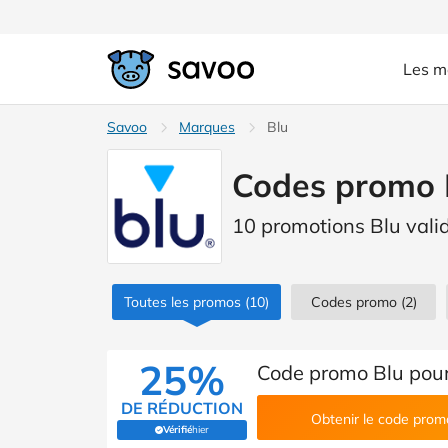
Les m
Savoo
Marques
Blu
Codes promo 
10 promotions Blu vali
Toutes les promos
(10)
Codes promo
(2)
25%
Code promo Blu pour
DE RÉDUCTION
Obtenir le code prom
Vérifié
hier
(Vérifié par Savoo)