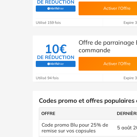
DE RÉDUCTION
Activer l’Offre
Vérifié
hier
(Vérifié par Savoo)
Utilisé 159 fois
Expire 
Offre de parrainage 
10€
commande
DE RÉDUCTION
Activer l’Offre
Vérifié
hier
(Vérifié par Savoo)
Utilisé 94 fois
Expire 
Codes promo et offres populaires 
OFFRE
DERNIÈR
Code promo Blu pour 25% de
5 août 
remise sur vos capsules