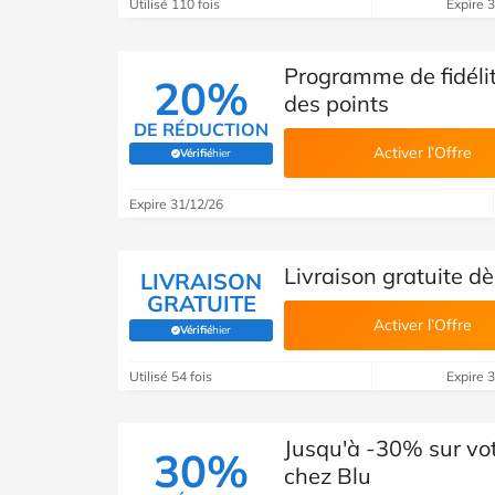
Utilisé 110 fois
Expire 
Programme de fidéli
20%
des points
DE RÉDUCTION
Activer l’Offre
Vérifié
hier
(Vérifié par Savoo)
Expire 31/12/26
Livraison gratuite d
LIVRAISON
GRATUITE
Activer l’Offre
Vérifié
hier
(Vérifié par Savoo)
Utilisé 54 fois
Expire 
Jusqu'à -30% sur v
30%
chez Blu