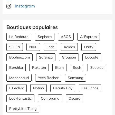
Instagram
Boutiques populaires
La Redoute
Sephora
ASOS
AliExpress
SHEIN
NIKE
Fnac
Adidas
Darty
Boohoo.com
Sarenza
Groupon
Lacoste
Bershka
Rakuten
Etam
Sosh
Zooplus
Marionnaud
Yves Rocher
Samsung
E.Leclerc
Notino
Beauty Bay
Les Échos
Lookfantastic
Conforama
Oscaro
PrettyLittleThing