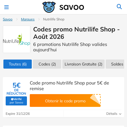
Savoo
Marques
Nutrilife Shop
Codes promo Nutrilife Shop -
Août 2026
6 promotions Nutrilife Shop valides
aujourd'hui
Toutes
(6)
Codes
(2)
Livraison Gratuite (2)
Soldes
(1
Code promo Nutrilife Shop pour 5€ de
5€
remise
DE
RÉDUCTION
Vérifié
Obtenir le code promo
(Vérifié par Savoo)
par Savoo
Expire 31/12/26
Détails