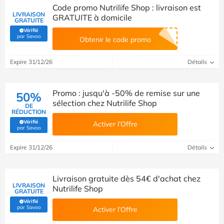
Code promo Nutrilife Shop : livraison est
LIVRAISON
GRATUITE à domicile
GRATUITE
Vérifié
(Vérifié par Savoo)
par Savoo
Obtenir le code promo
Expire 31/12/26
Détails
Promo : jusqu'à -50% de remise sur une
50%
sélection chez Nutrilife Shop
DE
RÉDUCTION
Vérifié
Activer l’Offre
(Vérifié par Savoo)
par Savoo
Expire 31/12/26
Détails
Livraison gratuite dès 54€ d'achat chez
LIVRAISON
Nutrilife Shop
GRATUITE
Vérifié
(Vérifié par Savoo)
par Savoo
Activer l’Offre