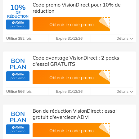
Code promo VisionDirect pour 10% de
10%
réduction
DE
RÉDUCTION
Vérifié
Obtenir le code promo
(Vérifié par Savoo)
par Savoo
Utilisé 382 fois
Expire 31/12/26
Détails
Code avantage VisionDirect : 2 packs
BON
d'essai GRATUITS
PLAN
Vérifié
Obtenir le code promo
(Vérifié par Savoo)
par Savoo
Utilisé 566 fois
Expire 31/12/26
Détails
Bon de réduction VisionDirect : essai
BON
gratuit d'everclear ADM
PLAN
Vérifié
Obtenir le code promo
(Vérifié par Savoo)
par Savoo