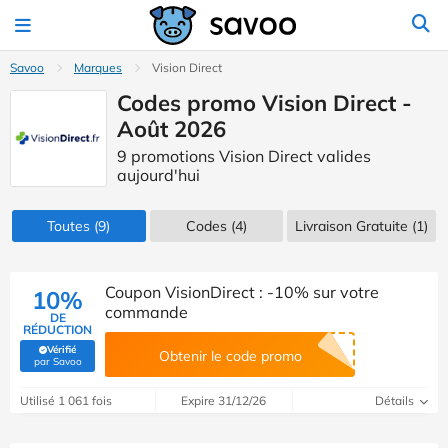
Savoo
Marques
Vision Direct
Codes promo Vision Direct -
Août 2026
9 promotions Vision Direct valides
aujourd'hui
Toutes
(9)
Codes
(4)
Livraison Gratuite (1)
Coupon VisionDirect : -10% sur votre
10%
commande
DE
RÉDUCTION
Vérifié
Obtenir le code promo
(Vérifié par Savoo)
par Savoo
Utilisé 1 061 fois
Expire 31/12/26
Détails