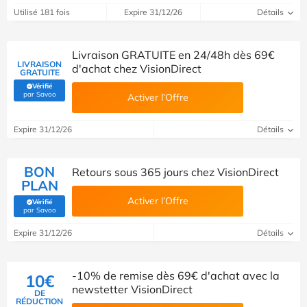
Utilisé 181 fois
Expire 31/12/26
Détails
Livraison GRATUITE en 24/48h dès 69€
LIVRAISON
d'achat chez VisionDirect
GRATUITE
Vérifié
(Vérifié par Savoo)
par Savoo
Activer l’Offre
Expire 31/12/26
Détails
BON
Retours sous 365 jours chez VisionDirect
PLAN
Activer l’Offre
Vérifié
(Vérifié par Savoo)
par Savoo
Expire 31/12/26
Détails
-10% de remise dès 69€ d'achat avec la
10€
newstetter VisionDirect
DE
RÉDUCTION