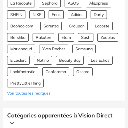
La Redoute
Sephora
ASOS
AliExpress
SHEIN
NIKE
Fnac
Adidas
Darty
Boohoo.com
Sarenza
Groupon
Lacoste
Bershka
Rakuten
Etam
Sosh
Zooplus
Marionnaud
Yves Rocher
Samsung
E.Leclerc
Notino
Beauty Bay
Les Échos
Lookfantastic
Conforama
Oscaro
PrettyLittleThing
Voir toutes les marques
Catégories apparentées à Vision Direct