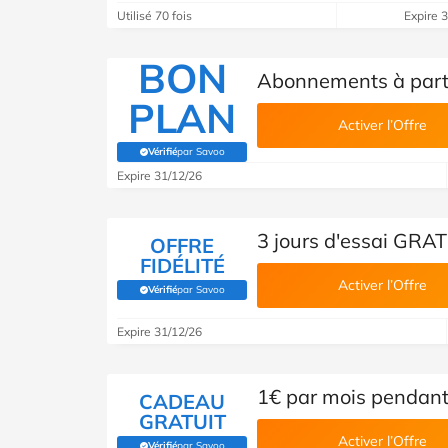
Utilisé 70 fois
Expire 
BON
Abonnements à parti
PLAN
Activer l’Offre
Vérifié
par Savoo
(Vérifié par Savoo)
Expire 31/12/26
3 jours d'essai GRA
OFFRE
FIDÉLITÉ
Activer l’Offre
Vérifié
par Savoo
(Vérifié par Savoo)
Expire 31/12/26
1€ par mois pendant
CADEAU
GRATUIT
Activer l’Offre
Vérifié
par Savoo