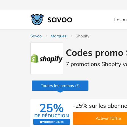
Les m
Savoo
Marques
Shopify
Codes promo 
7 promotions Shopify v
Toutes les promos
(7)
25%
-25% sur les abonne
DE RÉDUCTION
Activer l’Offre
Vérifié
par Savoo
(Vérifié par Savoo)