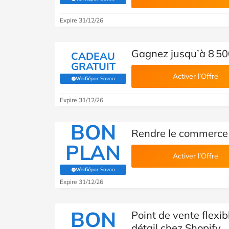
(Vérifié par Savoo)
Expire 31/12/26
Gagnez jusqu’à 8 50
CADEAU
GRATUIT
Activer l’Offre
Vérifié
par Savoo
(Vérifié par Savoo)
Expire 31/12/26
BON
Rendre le commerce 
PLAN
Activer l’Offre
Vérifié
par Savoo
(Vérifié par Savoo)
Expire 31/12/26
BON
Point de vente flexi
détail chez Shopify