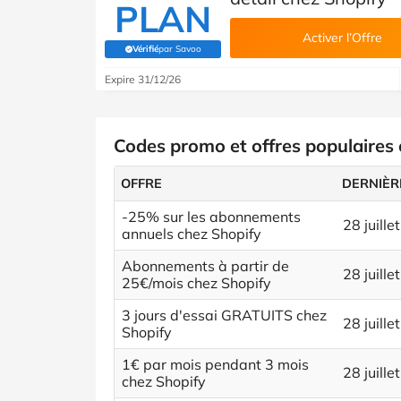
PLAN
Activer l’Offre
Vérifié
par Savoo
(Vérifié par Savoo)
Expire 31/12/26
Codes promo et offres populaires
OFFRE
DERNIÈR
-25% sur les abonnements
28 juille
annuels chez Shopify
Abonnements à partir de
28 juille
25€/mois chez Shopify
3 jours d'essai GRATUITS chez
28 juille
Shopify
1€ par mois pendant 3 mois
28 juille
chez Shopify