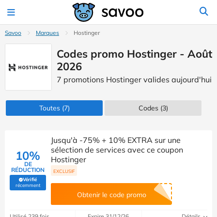
Savoo
Marques
Hostinger
Codes promo Hostinger - Août
2026
7 promotions Hostinger valides aujourd'hui
Toutes
(7)
Codes
(3)
Jusqu'à -75% + 10% EXTRA sur une
sélection de services avec ce coupon
10%
Hostinger
DE
RÉDUCTION
EXCLUSIF
Vérifié
(Vérifié par Savoo)
récemment
Obtenir le code promo
Utilisé 239 fois
Expire 31/12/26
Détails