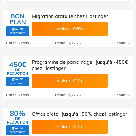
BON
Migration gratuite chez Hostinger
PLAN
Activer l’Offre
Vérifié
(Vérifié par Savoo)
récemment
Utilisé 68 fois
Expire 31/12/26
Détails
Programme de parrainage : jusqu'à -450€
450€
chez Hostinger
DE
RÉDUCTION
Vérifié
Activer l’Offre
(Vérifié par Savoo)
récemment
Utilisé 53 fois
Expire 31/12/26
Détails
80%
Offres d'été : jusqu'à -80% chez Hostinger
DE
RÉDUCTION
Activer l’Offre
Vérifié
(Vérifié par Savoo)
récemment