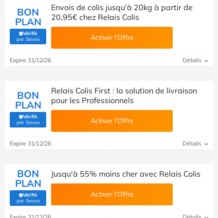
Envois de colis jusqu'à 20kg à partir de
BON
20,95€ chez Relais Colis
PLAN
Vérifié
Activer l’Offre
(Vérifié par Savoo)
par Savoo
Expire 31/12/26
Détails
Relais Colis First : la solution de livraison
BON
pour les Professionnels
PLAN
Vérifié
Activer l’Offre
(Vérifié par Savoo)
par Savoo
Expire 31/12/26
Détails
BON
Jusqu'à 55% moins cher avec Relais Colis
PLAN
Activer l’Offre
Vérifié
(Vérifié par Savoo)
par Savoo
Expire 31/12/26
Détails