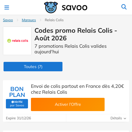
Savoo
Marques
Relais Colis
Codes promo Relais Colis -
Août 2026
7 promotions Relais Colis valides
aujourd'hui
Toutes
(7)
Envoi de colis partout en France dès 4,20€
BON
chez Relais Colis
PLAN
Vérifié
Activer l’Offre
(Vérifié par Savoo)
par Savoo
Expire 31/12/26
Détails