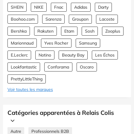
SHEIN
NIKE
Fnac
Adidas
Darty
Boohoo.com
Sarenza
Groupon
Lacoste
Bershka
Rakuten
Etam
Sosh
Zooplus
Marionnaud
Yves Rocher
Samsung
E.Leclerc
Notino
Beauty Bay
Les Échos
Lookfantastic
Conforama
Oscaro
PrettyLittleThing
Voir toutes les marques
Catégories apparentées à Relais Colis
Autre
Professionnels B2B