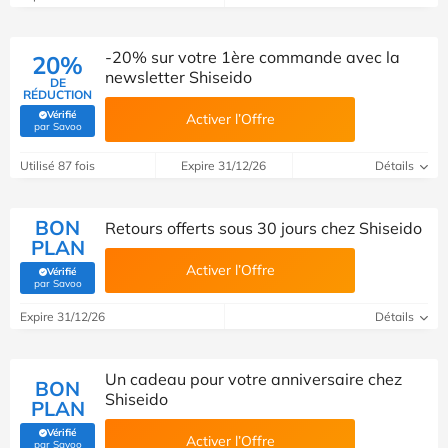
-20% sur votre 1ère commande avec la
20%
newsletter Shiseido
DE
RÉDUCTION
Vérifié
Activer l’Offre
(Vérifié par Savoo)
par Savoo
Utilisé 87 fois
Expire 31/12/26
Détails
BON
Retours offerts sous 30 jours chez Shiseido
PLAN
Activer l’Offre
Vérifié
(Vérifié par Savoo)
par Savoo
Expire 31/12/26
Détails
Un cadeau pour votre anniversaire chez
BON
Shiseido
PLAN
Vérifié
Activer l’Offre
(Vérifié par Savoo)
par Savoo