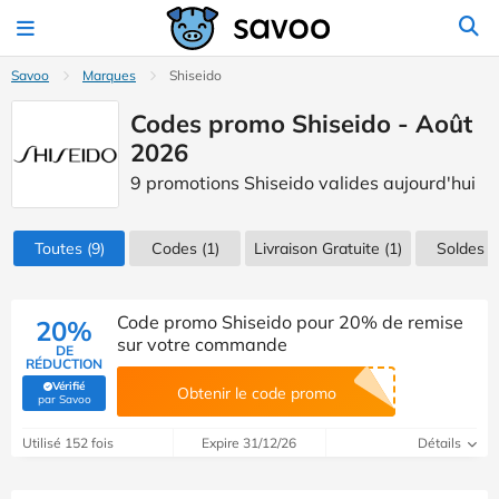
Savoo
Marques
Shiseido
Codes promo Shiseido - Août
2026
9 promotions Shiseido valides aujourd'hui
Toutes
(9)
Codes
(1)
Livraison Gratuite (1)
Soldes
(1
Code promo Shiseido pour 20% de remise
20%
sur votre commande
DE
RÉDUCTION
Vérifié
Obtenir le code promo
(Vérifié par Savoo)
par Savoo
Utilisé 152 fois
Expire 31/12/26
Détails