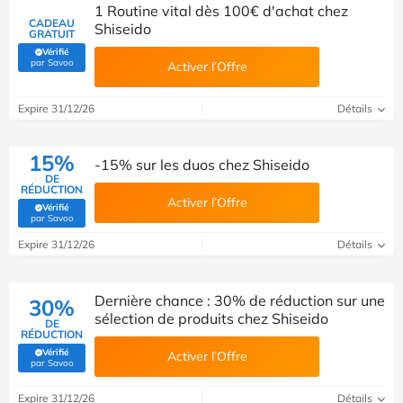
1 Routine vital dès 100€ d'achat chez
CADEAU
Shiseido
GRATUIT
Vérifié
(Vérifié par Savoo)
par Savoo
Activer l’Offre
Expire 31/12/26
Détails
15%
-15% sur les duos chez Shiseido
DE
RÉDUCTION
Activer l’Offre
Vérifié
(Vérifié par Savoo)
par Savoo
Expire 31/12/26
Détails
Dernière chance : 30% de réduction sur une
30%
sélection de produits chez Shiseido
DE
RÉDUCTION
Vérifié
Activer l’Offre
(Vérifié par Savoo)
par Savoo
Expire 31/12/26
Détails