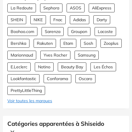
La Redoute
Sephora
ASOS
AliExpress
SHEIN
NIKE
Fnac
Adidas
Darty
Boohoo.com
Sarenza
Groupon
Lacoste
Bershka
Rakuten
Etam
Sosh
Zooplus
Marionnaud
Yves Rocher
Samsung
E.Leclerc
Notino
Beauty Bay
Les Échos
Lookfantastic
Conforama
Oscaro
PrettyLittleThing
Voir toutes les marques
Catégories apparentées à Shiseido