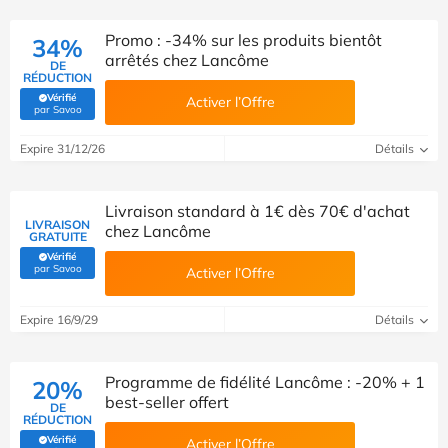
Promo : -34% sur les produits bientôt
34%
arrêtés chez Lancôme
DE
RÉDUCTION
Vérifié
Activer l’Offre
(Vérifié par Savoo)
par Savoo
Expire 31/12/26
Détails
Livraison standard à 1€ dès 70€ d'achat
LIVRAISON
chez Lancôme
GRATUITE
Vérifié
(Vérifié par Savoo)
par Savoo
Activer l’Offre
Expire 16/9/29
Détails
Programme de fidélité Lancôme : -20% + 1
20%
best-seller offert
DE
RÉDUCTION
Vérifié
Activer l’Offre