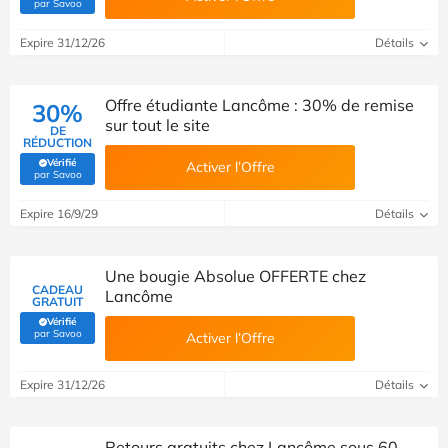
(Vérifié par Savoo)
par Savoo
Expire 31/12/26
Détails
Offre étudiante Lancôme : 30% de remise
30%
sur tout le site
DE
RÉDUCTION
Vérifié
Activer l’Offre
(Vérifié par Savoo)
par Savoo
Expire 16/9/29
Détails
Une bougie Absolue OFFERTE chez
CADEAU
Lancôme
GRATUIT
Vérifié
(Vérifié par Savoo)
par Savoo
Activer l’Offre
Expire 31/12/26
Détails
Retours gratuits chez Lancôme sous 60