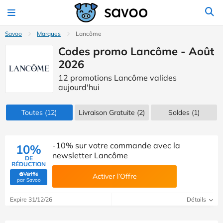
Savoo
Marques
Lancôme
Codes promo Lancôme - Août
2026
12 promotions Lancôme valides
aujourd'hui
Toutes
(12)
Livraison Gratuite (2)
Soldes
(1)
-10% sur votre commande avec la
10%
newsletter Lancôme
DE
RÉDUCTION
Vérifié
Activer l’Offre
(Vérifié par Savoo)
par Savoo
Expire 31/12/26
Détails