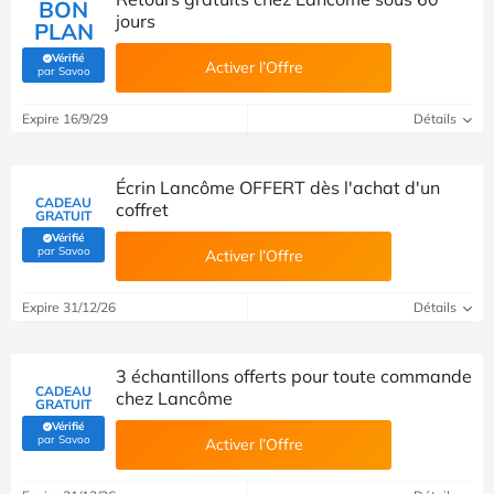
BON
jours
PLAN
Vérifié
Activer l’Offre
(Vérifié par Savoo)
par Savoo
Expire 16/9/29
Détails
Écrin Lancôme OFFERT dès l'achat d'un
CADEAU
coffret
GRATUIT
Vérifié
(Vérifié par Savoo)
par Savoo
Activer l’Offre
Expire 31/12/26
Détails
3 échantillons offerts pour toute commande
CADEAU
chez Lancôme
GRATUIT
Vérifié
(Vérifié par Savoo)
par Savoo
Activer l’Offre