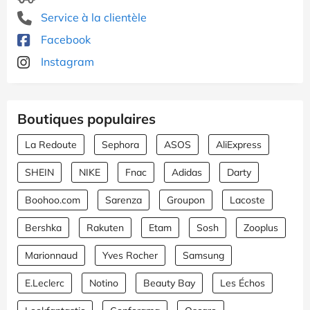
Service à la clientèle
Facebook
Instagram
Boutiques populaires
La Redoute
Sephora
ASOS
AliExpress
SHEIN
NIKE
Fnac
Adidas
Darty
Boohoo.com
Sarenza
Groupon
Lacoste
Bershka
Rakuten
Etam
Sosh
Zooplus
Marionnaud
Yves Rocher
Samsung
E.Leclerc
Notino
Beauty Bay
Les Échos