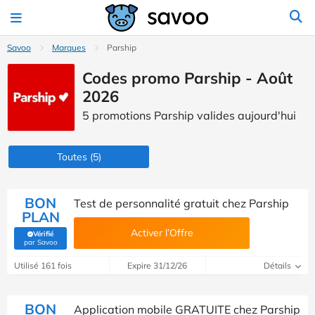
Savoo
Marques
Parship
Codes promo Parship - Août
2026
5 promotions Parship valides aujourd'hui
Toutes
(5)
BON
Test de personnalité gratuit chez Parship
PLAN
Activer l’Offre
Vérifié
(Vérifié par Savoo)
par Savoo
Utilisé 161 fois
Expire 31/12/26
Détails
BON
Application mobile GRATUITE chez Parship