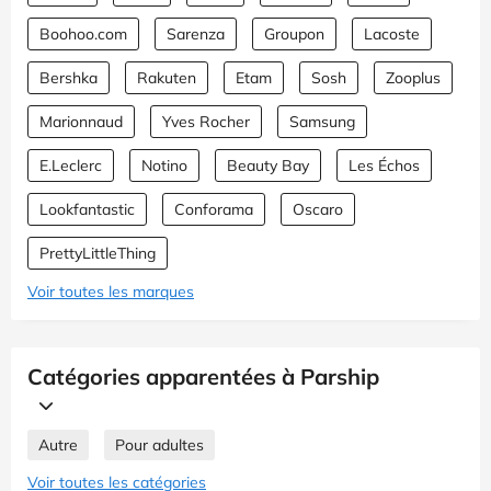
Boohoo.com
Sarenza
Groupon
Lacoste
Bershka
Rakuten
Etam
Sosh
Zooplus
Marionnaud
Yves Rocher
Samsung
E.Leclerc
Notino
Beauty Bay
Les Échos
Lookfantastic
Conforama
Oscaro
PrettyLittleThing
Voir toutes les marques
Catégories apparentées à Parship
Autre
Pour adultes
Voir toutes les catégories