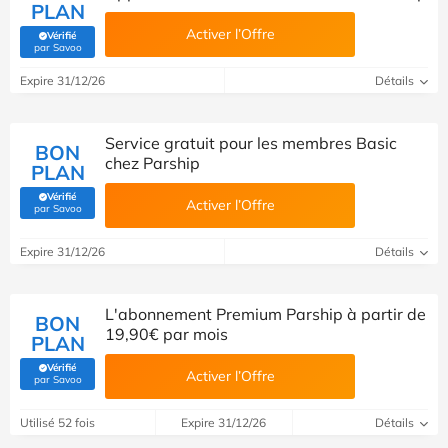
PLAN
Activer l’Offre
Vérifié
(Vérifié par Savoo)
par Savoo
Expire 31/12/26
Détails
Service gratuit pour les membres Basic
BON
chez Parship
PLAN
Vérifié
Activer l’Offre
(Vérifié par Savoo)
par Savoo
Expire 31/12/26
Détails
L'abonnement Premium Parship à partir de
BON
19,90€ par mois
PLAN
Vérifié
Activer l’Offre
(Vérifié par Savoo)
par Savoo
Utilisé 52 fois
Expire 31/12/26
Détails