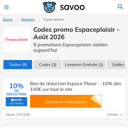
Savoo
Marques
Espaceplaisir
Codes promo Espaceplaisir -
Août 2026
9 promotions Espaceplaisir valides
aujourd'hui
Toutes
(9)
Codes
(3)
Livraison Gratuite (1)
Soldes
(2
Bon de réduction Espace Plaisir : -10% dès
10%
100€ sur tout le site
DE
RÉDUCTION
Vérifié
Obtenir le code promo
(Vérifié par Savoo)
par Savoo
Expire 31/12/26
Détails