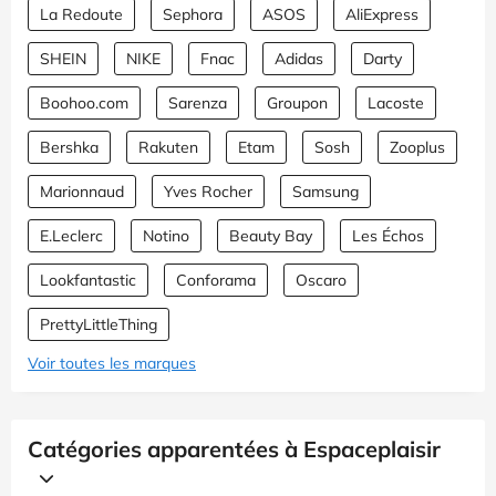
La Redoute
Sephora
ASOS
AliExpress
SHEIN
NIKE
Fnac
Adidas
Darty
Boohoo.com
Sarenza
Groupon
Lacoste
Bershka
Rakuten
Etam
Sosh
Zooplus
Marionnaud
Yves Rocher
Samsung
E.Leclerc
Notino
Beauty Bay
Les Échos
Lookfantastic
Conforama
Oscaro
PrettyLittleThing
Voir toutes les marques
Catégories apparentées à Espaceplaisir