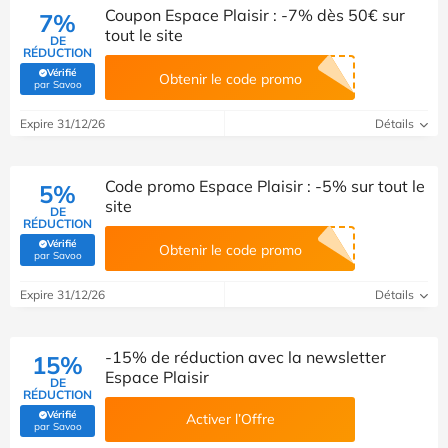
Coupon Espace Plaisir : -7% dès 50€ sur
7%
tout le site
DE
RÉDUCTION
Vérifié
Obtenir le code promo
(Vérifié par Savoo)
par Savoo
Expire 31/12/26
Détails
Code promo Espace Plaisir : -5% sur tout le
5%
site
DE
RÉDUCTION
Vérifié
Obtenir le code promo
(Vérifié par Savoo)
par Savoo
Expire 31/12/26
Détails
-15% de réduction avec la newsletter
15%
Espace Plaisir
DE
RÉDUCTION
Vérifié
Activer l’Offre
(Vérifié par Savoo)
par Savoo