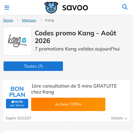
Savoo
Marques
Kang
Codes promo Kang - Août
2026
7 promotions Kang valides aujourd'hui
Toutes
(7)
1ère consultation de 5 mins GRATUITE
BON
chez Kang
PLAN
Vérifié
Activer l’Offre
(Vérifié par Savoo)
par Savoo
Expire 31/12/27
Détails