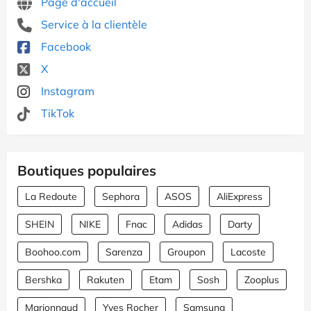
Page d'accueil
Service à la clientèle
Facebook
X
Instagram
TikTok
Boutiques populaires
La Redoute
Sephora
ASOS
AliExpress
SHEIN
NIKE
Fnac
Adidas
Darty
Boohoo.com
Sarenza
Groupon
Lacoste
Bershka
Rakuten
Etam
Sosh
Zooplus
Marionnaud
Yves Rocher
Samsung