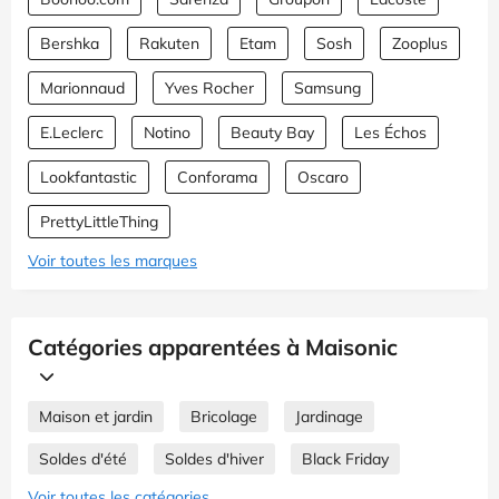
Bershka
Rakuten
Etam
Sosh
Zooplus
Marionnaud
Yves Rocher
Samsung
E.Leclerc
Notino
Beauty Bay
Les Échos
Lookfantastic
Conforama
Oscaro
PrettyLittleThing
Voir toutes les marques
Catégories apparentées à Maisonic
Maison et jardin
Bricolage
Jardinage
Soldes d'été
Soldes d'hiver
Black Friday
Voir toutes les catégories