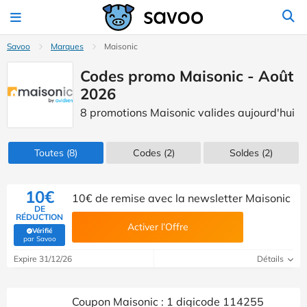
Savoo
Marques
Maisonic
Codes promo Maisonic - Août
2026
8 promotions Maisonic valides aujourd'hui
Toutes
(8)
Codes
(2)
Soldes
(2)
10€
10€ de remise avec la newsletter Maisonic
DE
RÉDUCTION
Activer l’Offre
Vérifié
(Vérifié par Savoo)
par Savoo
Expire 31/12/26
Détails
Coupon Maisonic : 1 digicode 114255