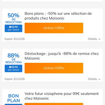
Bons plans : -50% sur une sélection de
50%
produits chez Maisonic
DE
RÉDUCTION
Vérifié
Activer l’Offre
(Vérifié par Savoo)
par Savoo
Expire 31/12/26
Détails
Déstockage : jusqu'à -88% de remise chez
88%
Maisonic
DE
RÉDUCTION
Vérifié
Activer l’Offre
(Vérifié par Savoo)
par Savoo
Expire 31/12/26
Détails
Votre futur visiophone pour 99€ seulement
BON
chez Maisonic
PLAN