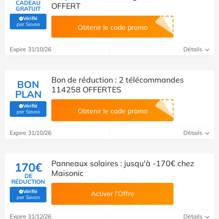
CADEAU
OFFERT
GRATUIT
Vérifié
(Vérifié par Savoo)
par Savoo
Obtenir le code promo
Expire 31/10/26
Détails
Bon de réduction : 2 télécommandes
BON
114258 OFFERTES
PLAN
Vérifié
Obtenir le code promo
(Vérifié par Savoo)
par Savoo
Expire 31/10/26
Détails
Panneaux solaires : jusqu'à -170€ chez
170€
Maisonic
DE
RÉDUCTION
Vérifié
Activer l’Offre
(Vérifié par Savoo)
par Savoo
Expire 31/12/26
Détails