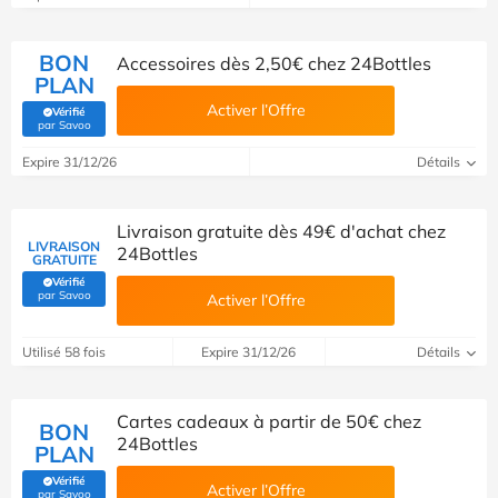
BON
Accessoires dès 2,50€ chez 24Bottles
PLAN
Activer l’Offre
Vérifié
(Vérifié par Savoo)
par Savoo
Expire 31/12/26
Détails
Livraison gratuite dès 49€ d'achat chez
LIVRAISON
24Bottles
GRATUITE
Vérifié
(Vérifié par Savoo)
par Savoo
Activer l’Offre
Utilisé 58 fois
Expire 31/12/26
Détails
Cartes cadeaux à partir de 50€ chez
BON
24Bottles
PLAN
Vérifié
Activer l’Offre
(Vérifié par Savoo)
par Savoo