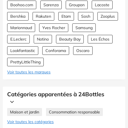
Boohoo.com
Sarenza
Groupon
Lacoste
Bershka
Rakuten
Etam
Sosh
Zooplus
Marionnaud
Yves Rocher
Samsung
E.Leclerc
Notino
Beauty Bay
Les Échos
Lookfantastic
Conforama
Oscaro
PrettyLittleThing
Voir toutes les marques
Catégories apparentées à 24Bottles
Maison et jardin
Consommation responsable
Voir toutes les catégories