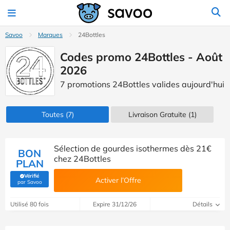
Savoo
Marques
24Bottles
Codes promo 24Bottles - Août
2026
7 promotions 24Bottles valides aujourd'hui
Toutes
(7)
Livraison Gratuite (1)
Sélection de gourdes isothermes dès 21€
BON
chez 24Bottles
PLAN
Vérifié
Activer l’Offre
(Vérifié par Savoo)
par Savoo
Utilisé 80 fois
Expire 31/12/26
Détails