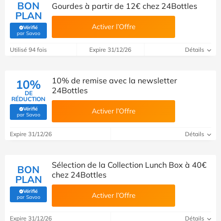
BON
Gourdes à partir de 12€ chez 24Bottles
PLAN
Activer l’Offre
Vérifié
(Vérifié par Savoo)
par Savoo
Utilisé 94 fois
Expire 31/12/26
Détails
10% de remise avec la newsletter
10%
24Bottles
DE
RÉDUCTION
Vérifié
Activer l’Offre
(Vérifié par Savoo)
par Savoo
Expire 31/12/26
Détails
Sélection de la Collection Lunch Box à 40€
BON
chez 24Bottles
PLAN
Vérifié
Activer l’Offre
(Vérifié par Savoo)
par Savoo
Expire 31/12/26
Détails