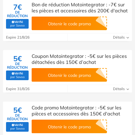
Bon de réduction Motointegrator : -7€ sur
7€
les pièces et accessoires dès 200€ d'achat
DE
RÉDUCTION
Vérifié
Obtenir le code promo
(Vérifié par Savoo)
par Savoo
Expire 21/8/26
Détails
Coupon Motointegrator : -5€ sur les pièces
5€
détachées dès 150€ d’achat
DE
RÉDUCTION
Vérifié
Obtenir le code promo
(Vérifié par Savoo)
par Savoo
Expire 31/8/26
Détails
Code promo Motointegrator : -5€ sur les
5€
pièces et accessoires dès 150€ d'achat
DE
RÉDUCTION
Vérifié
Obtenir le code promo
(Vérifié par Savoo)
par Savoo