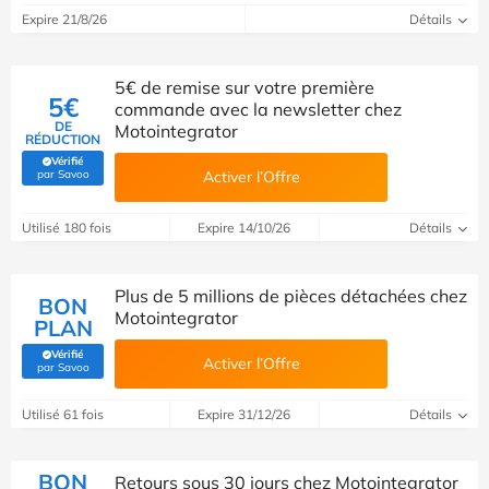
Expire 21/8/26
Détails
5€ de remise sur votre première
5€
commande avec la newsletter chez
DE
Motointegrator
RÉDUCTION
Vérifié
(Vérifié par Savoo)
par Savoo
Activer l’Offre
Utilisé 180 fois
Expire 14/10/26
Détails
Plus de 5 millions de pièces détachées chez
BON
Motointegrator
PLAN
Vérifié
Activer l’Offre
(Vérifié par Savoo)
par Savoo
Utilisé 61 fois
Expire 31/12/26
Détails
BON
Retours sous 30 jours chez Motointegrator