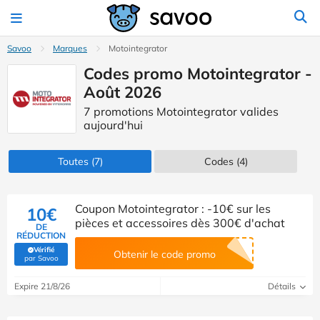
Savoo
Marques
Motointegrator
Codes promo Motointegrator -
Août 2026
7 promotions Motointegrator valides
aujourd'hui
Toutes
(7)
Codes
(4)
Coupon Motointegrator : -10€ sur les
10€
pièces et accessoires dès 300€ d'achat
DE
RÉDUCTION
Vérifié
Obtenir le code promo
(Vérifié par Savoo)
par Savoo
Expire 21/8/26
Détails