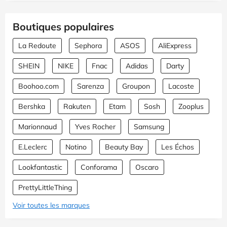
Boutiques populaires
La Redoute
Sephora
ASOS
AliExpress
SHEIN
NIKE
Fnac
Adidas
Darty
Boohoo.com
Sarenza
Groupon
Lacoste
Bershka
Rakuten
Etam
Sosh
Zooplus
Marionnaud
Yves Rocher
Samsung
E.Leclerc
Notino
Beauty Bay
Les Échos
Lookfantastic
Conforama
Oscaro
PrettyLittleThing
Voir toutes les marques