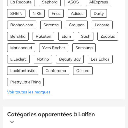
La Redoute
Sephora
ASOS
AliExpress
SHEIN
NIKE
Fnac
Adidas
Darty
Boohoo.com
Sarenza
Groupon
Lacoste
Bershka
Rakuten
Etam
Sosh
Zooplus
Marionnaud
Yves Rocher
Samsung
E.Leclerc
Notino
Beauty Bay
Les Échos
Lookfantastic
Conforama
Oscaro
PrettyLittleThing
Voir toutes les marques
Catégories apparentées à Laifen