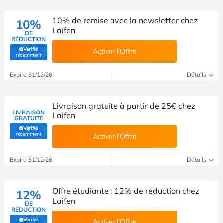
10% de remise avec la newsletter chez
10%
Laifen
DE
RÉDUCTION
Vérifié
Activer l’Offre
(Vérifié par Savoo)
récemment
Expire 31/12/26
Détails
Livraison gratuite à partir de 25€ chez
LIVRAISON
Laifen
GRATUITE
Vérifié
(Vérifié par Savoo)
récemment
Activer l’Offre
Expire 31/12/26
Détails
Offre étudiante : 12% de réduction chez
12%
Laifen
DE
RÉDUCTION
Vérifié
Activer l’Offre