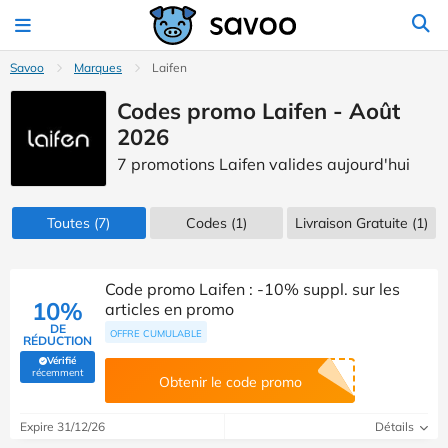
Savoo
Marques
Laifen
Codes promo Laifen - Août
2026
7 promotions Laifen valides aujourd'hui
Toutes
(7)
Codes
(1)
Livraison Gratuite (1)
Code promo Laifen : -10% suppl. sur les
10%
articles en promo
DE
OFFRE CUMULABLE
RÉDUCTION
Vérifié
(Vérifié par Savoo)
récemment
Obtenir le code promo
Expire 31/12/26
Détails