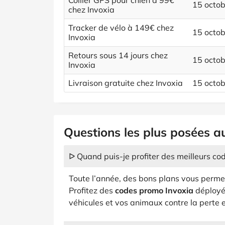
Collier GPS pour chien à 99€
15 octo
chez Invoxia
Tracker de vélo à 149€ chez
15 octo
Invoxia
Retours sous 14 jours chez
15 octo
Invoxia
Livraison gratuite chez Invoxia
15 octo
Questions les plus posées au
ᐅ Quand puis-je profiter des meilleurs co
Toute l’année, des bons plans vous perme
Profitez des
codes promo Invoxia
déployés
véhicules et vos animaux contre la perte et