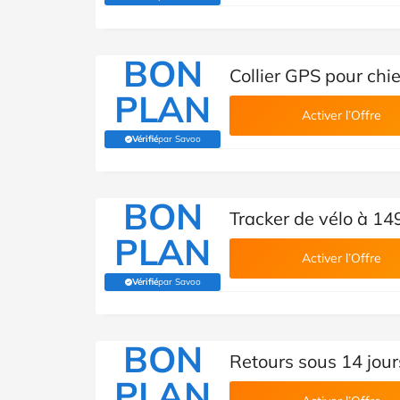
(Vérifié par Savoo)
BON
Collier GPS pour chi
PLAN
Activer l’Offre
Vérifié
par Savoo
(Vérifié par Savoo)
BON
Tracker de vélo à 14
PLAN
Activer l’Offre
Vérifié
par Savoo
(Vérifié par Savoo)
BON
Retours sous 14 jour
PLAN