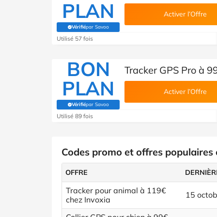
PLAN
Activer l’Offre
Vérifié
par Savoo
(Vérifié par Savoo)
Utilisé 57 fois
BON
Tracker GPS Pro à 9
PLAN
Activer l’Offre
Vérifié
par Savoo
(Vérifié par Savoo)
Utilisé 89 fois
Codes promo et offres populaires 
OFFRE
DERNIÈR
Tracker pour animal à 119€
15 octo
chez Invoxia