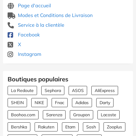
Page d'accueil
Modes et Conditions de Livraison
Service à la clientèle
Facebook
X
Instagram
Boutiques populaires
La Redoute
Sephora
ASOS
AliExpress
SHEIN
NIKE
Fnac
Adidas
Darty
Boohoo.com
Sarenza
Groupon
Lacoste
Bershka
Rakuten
Etam
Sosh
Zooplus