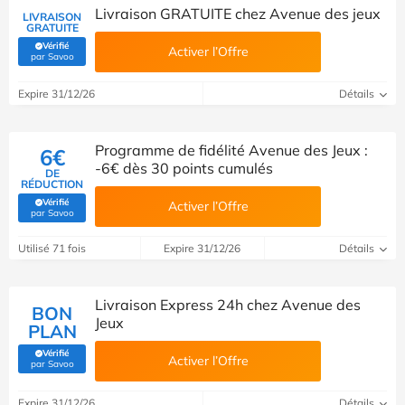
Livraison GRATUITE chez Avenue des jeux
LIVRAISON
GRATUITE
Vérifié
Activer l’Offre
(Vérifié par Savoo)
par Savoo
Expire 31/12/26
Détails
Programme de fidélité Avenue des Jeux :
6€
-6€ dès 30 points cumulés
DE
RÉDUCTION
Vérifié
Activer l’Offre
(Vérifié par Savoo)
par Savoo
Utilisé 71 fois
Expire 31/12/26
Détails
Livraison Express 24h chez Avenue des
BON
Jeux
PLAN
Vérifié
Activer l’Offre
(Vérifié par Savoo)
par Savoo
Expire 31/12/26
Détails