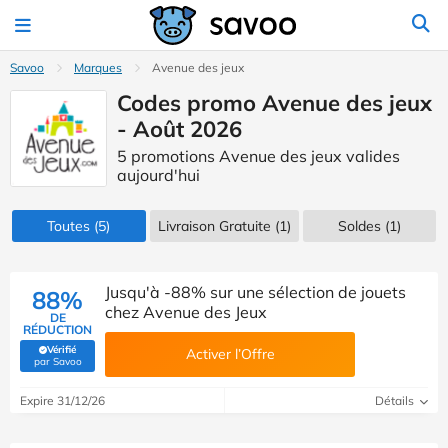
Savoo
Marques
Avenue des jeux
Codes promo Avenue des jeux
- Août 2026
5 promotions Avenue des jeux valides
aujourd'hui
Toutes
(5)
Livraison Gratuite (1)
Soldes
(1)
Jusqu'à -88% sur une sélection de jouets
88%
chez Avenue des Jeux
DE
RÉDUCTION
Vérifié
Activer l’Offre
(Vérifié par Savoo)
par Savoo
Expire 31/12/26
Détails